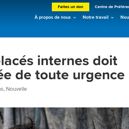
Faites un don
Centre de Préfére
À propos de nous
Notre travail
Nouv
lacés internes doit
cée de toute urgence
as
,
Nouvelle