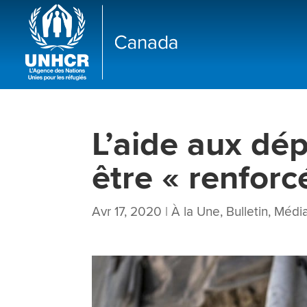
L’aide aux dép
être « renfor
Avr 17, 2020
|
À la Une
,
Bulletin
,
Médi