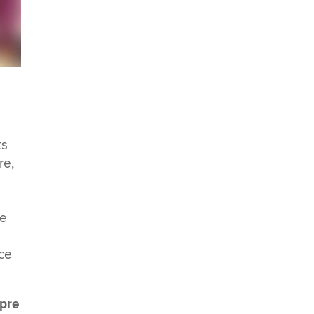
ts
re,
de
nce
opre