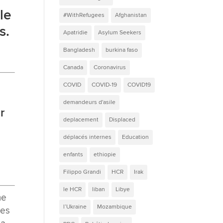
le
#WithRefugees
Afghanistan
s.
Apatridie
Asylum Seekers
Bangladesh
burkina faso
Canada
Coronavirus
COVID
COVID-19
COVID19
demandeurs d'asile
r
deplacement
Displaced
déplacés internes
Education
enfants
ethiopie
Filippo Grandi
HCR
Irak
le HCR
liban
Libye
me
l’Ukraine
Mozambique
des