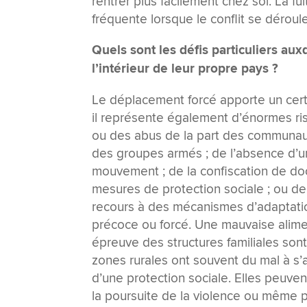
rentrer plus facilement chez soi. La fu
fréquente lorsque le conflit se déroule
Quels sont les défis particuliers au
l’intérieur de leur propre pays ?
Le déplacement forcé apporte un certai
il représente également d’énormes risq
ou des abus de la part des communaut
des groupes armés ; de l’absence d’un 
mouvement ; de la confiscation de doc
mesures de protection sociale ; ou de
recours à des mécanismes d’adaptatio
précoce ou forcé. Une mauvaise alimen
épreuve des structures familiales son
zones rurales ont souvent du mal à s’a
d’une protection sociale. Elles peuven
la poursuite de la violence ou même p