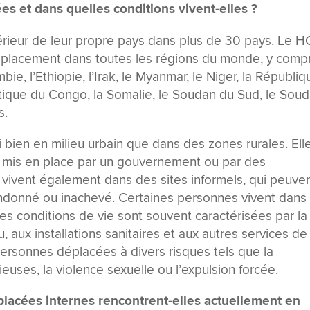
es et dans quelles conditions vivent-elles ?
érieur de leur propre pays dans plus de 30 pays. Le 
éplacement dans toutes les régions du monde, y compr
bie, l’Ethiopie, l’Irak, le Myanmar, le Niger, la Républiq
tique du Congo, la Somalie, le Soudan du Sud, le Soud
s.
bien en milieu urbain que dans des zones rurales. Ell
s mis en place par un gouvernement ou par des
s vivent également dans des sites informels, qui peuve
andonné ou inachevé. Certaines personnes vivent dans
es conditions de vie sont souvent caractérisées par la
u, aux installations sanitaires et aux autres services de
personnes déplacées à divers risques tels que la
euses, la violence sexuelle ou l’expulsion forcée.
placées internes rencontrent-elles actuellement en