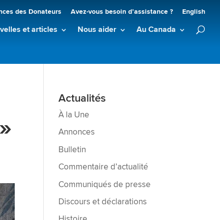
nces des Donateurs
Avez-vous besoin d’assistance ?
English
elles et articles
Nous aider
Au Canada
Actualités
À la Une
 »
Annonces
Bulletin
Commentaire d’actualité
Communiqués de presse
Discours et déclarations
Histoire