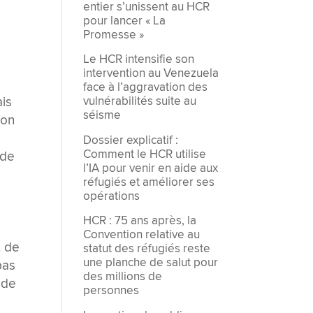
entier s’unissent au HCR
pour lancer « La
Promesse »
Le HCR intensifie son
intervention au Venezuela
face à l’aggravation des
ais
vulnérabilités suite au
séisme
ion
Dossier explicatif :
Comment le HCR utilise
 de
l’IA pour venir en aide aux
réfugiés et améliorer ses
opérations
HCR : 75 ans après, la
Convention relative au
t de
statut des réfugiés reste
une planche de salut pour
pas
des millions de
 de
personnes