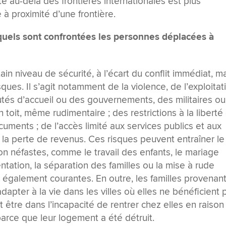
ite au-delà des frontières internationales est plus
 à proximité d’une frontière.
xquels sont confrontées les personnes déplacées à
n niveau de sécurité, à l’écart du conflit immédiat, m
ues. Il s’agit notamment de la violence, de l’exploitat
és d’accueil ou des gouvernements, des militaires ou
toit, même rudimentaire ; des restrictions à la liberté
uments ; de l’accès limité aux services publics et aux
 la perte de revenus. Ces risques peuvent entraîner le
n néfastes, comme le travail des enfants, le mariage
tation, la séparation des familles ou la mise à rude
t également courantes. En outre, les familles provenan
dapter à la vie dans les villes où elles ne bénéficient 
t être dans l’incapacité de rentrer chez elles en raison
arce que leur logement a été détruit.