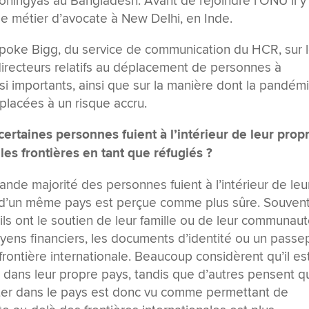
rohingyas au Bangladesh. Avant de rejoindre l’ONU il y
le métier d’avocate à New Delhi, en Inde.
poke Bigg, du service de communication du HCR, sur 
 directeurs relatifs au déplacement de personnes à
t si importants, ainsi que sur la manière dont la pandém
lacées à un risque accru.
certaines personnes fuient à l’intérieur de leur prop
les frontières en tant que réfugiés ?
grande majorité des personnes fuient à l’intérieur de leu
ie d’un même pays est perçue comme plus sûre. Souvent
 ils ont le soutien de leur famille ou de leur communaut
yens financiers, les documents d’identité ou un passe
 frontière internationale. Beaucoup considèrent qu’il es
ns dans leur propre pays, tandis que d’autres pensent q
ester dans le pays est donc vu comme permettant de