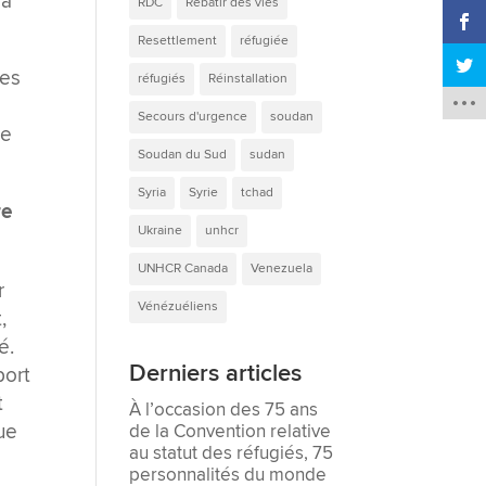
 a
RDC
Rebâtir des vies
Resettlement
réfugiée
les
réfugiés
Réinstallation
Secours d'urgence
soudan
ie
Soudan du Sud
sudan
Syria
Syrie
tchad
re
Ukraine
unhcr
UNHCR Canada
Venezuela
r
Vénézuéliens
,
é.
Derniers articles
port
t
À l’occasion des 75 ans
ue
de la Convention relative
au statut des réfugiés, 75
personnalités du monde