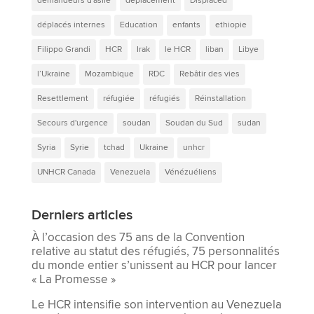
demandeurs d'asile
deplacement
Displaced
déplacés internes
Education
enfants
ethiopie
Filippo Grandi
HCR
Irak
le HCR
liban
Libye
l’Ukraine
Mozambique
RDC
Rebâtir des vies
Resettlement
réfugiée
réfugiés
Réinstallation
Secours d'urgence
soudan
Soudan du Sud
sudan
Syria
Syrie
tchad
Ukraine
unhcr
UNHCR Canada
Venezuela
Vénézuéliens
Derniers articles
À l’occasion des 75 ans de la Convention
relative au statut des réfugiés, 75 personnalités
du monde entier s’unissent au HCR pour lancer
« La Promesse »
Le HCR intensifie son intervention au Venezuela