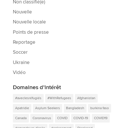
Non classifié(e)
Nouvelle
Nouvelle locale
Points de presse
Reportage
Soccer
Ukraine
Vidéo
Domaines d’intérêt
#aveclesréfugiés
#WithRefugees
Afghanistan
Apatridie
Asylum Seekers
Bangladesh
burkina faso
Canada
Coronavirus
COVID
COVID-19
COVID19