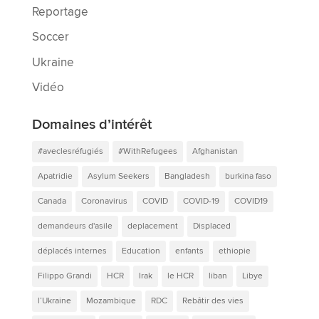
Reportage
Soccer
Ukraine
Vidéo
Domaines d’intérêt
#aveclesréfugiés
#WithRefugees
Afghanistan
Apatridie
Asylum Seekers
Bangladesh
burkina faso
Canada
Coronavirus
COVID
COVID-19
COVID19
demandeurs d'asile
deplacement
Displaced
déplacés internes
Education
enfants
ethiopie
Filippo Grandi
HCR
Irak
le HCR
liban
Libye
l’Ukraine
Mozambique
RDC
Rebâtir des vies