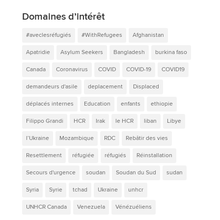
Domaines d’intérêt
#aveclesréfugiés
#WithRefugees
Afghanistan
Apatridie
Asylum Seekers
Bangladesh
burkina faso
Canada
Coronavirus
COVID
COVID-19
COVID19
demandeurs d'asile
deplacement
Displaced
déplacés internes
Education
enfants
ethiopie
Filippo Grandi
HCR
Irak
le HCR
liban
Libye
l’Ukraine
Mozambique
RDC
Rebâtir des vies
Resettlement
réfugiée
réfugiés
Réinstallation
Secours d'urgence
soudan
Soudan du Sud
sudan
Syria
Syrie
tchad
Ukraine
unhcr
UNHCR Canada
Venezuela
Vénézuéliens