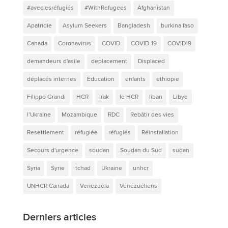
#aveclesréfugiés
#WithRefugees
Afghanistan
Apatridie
Asylum Seekers
Bangladesh
burkina faso
Canada
Coronavirus
COVID
COVID-19
COVID19
demandeurs d'asile
deplacement
Displaced
déplacés internes
Education
enfants
ethiopie
Filippo Grandi
HCR
Irak
le HCR
liban
Libye
l’Ukraine
Mozambique
RDC
Rebâtir des vies
Resettlement
réfugiée
réfugiés
Réinstallation
Secours d'urgence
soudan
Soudan du Sud
sudan
Syria
Syrie
tchad
Ukraine
unhcr
UNHCR Canada
Venezuela
Vénézuéliens
Derniers articles