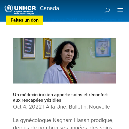
Faites un don
Centre de Préférences des Donateurs
Un médecin irakien apporte soins et réconfort
aux rescapées yézidies
Oct 4, 2022
|
À la Une
,
Bulletin
,
Nouvelle
La gynécologue Nagham Hasan prodigue,
depuis de nombreuses années, des soins