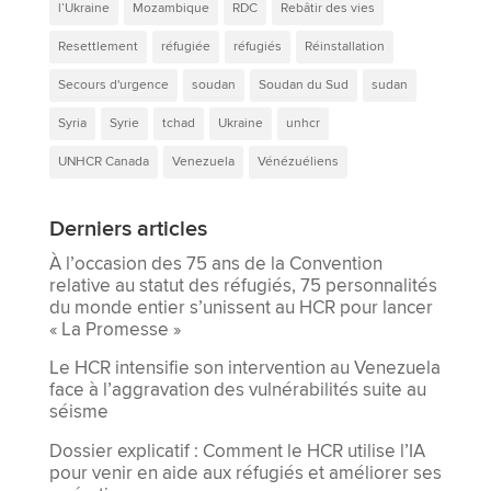
l’Ukraine
Mozambique
RDC
Rebâtir des vies
Resettlement
réfugiée
réfugiés
Réinstallation
Secours d'urgence
soudan
Soudan du Sud
sudan
Syria
Syrie
tchad
Ukraine
unhcr
UNHCR Canada
Venezuela
Vénézuéliens
Derniers articles
À l’occasion des 75 ans de la Convention
relative au statut des réfugiés, 75 personnalités
du monde entier s’unissent au HCR pour lancer
« La Promesse »
Le HCR intensifie son intervention au Venezuela
face à l’aggravation des vulnérabilités suite au
séisme
Dossier explicatif : Comment le HCR utilise l’IA
pour venir en aide aux réfugiés et améliorer ses