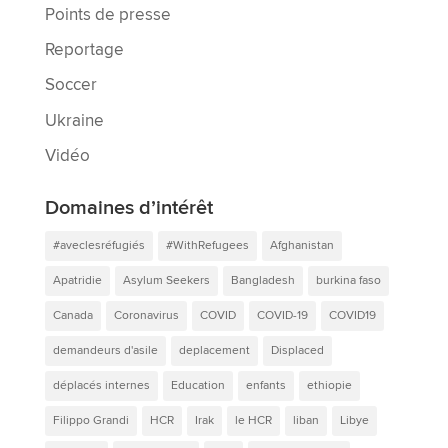
Points de presse
Reportage
Soccer
Ukraine
Vidéo
Domaines d’intérêt
#aveclesréfugiés
#WithRefugees
Afghanistan
Apatridie
Asylum Seekers
Bangladesh
burkina faso
Canada
Coronavirus
COVID
COVID-19
COVID19
demandeurs d'asile
deplacement
Displaced
déplacés internes
Education
enfants
ethiopie
Filippo Grandi
HCR
Irak
le HCR
liban
Libye