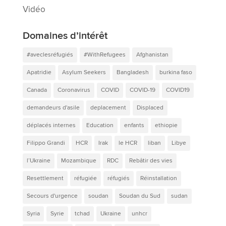
Vidéo
Domaines d’intérêt
#aveclesréfugiés
#WithRefugees
Afghanistan
Apatridie
Asylum Seekers
Bangladesh
burkina faso
Canada
Coronavirus
COVID
COVID-19
COVID19
demandeurs d'asile
deplacement
Displaced
déplacés internes
Education
enfants
ethiopie
Filippo Grandi
HCR
Irak
le HCR
liban
Libye
l’Ukraine
Mozambique
RDC
Rebâtir des vies
Resettlement
réfugiée
réfugiés
Réinstallation
Secours d'urgence
soudan
Soudan du Sud
sudan
Syria
Syrie
tchad
Ukraine
unhcr