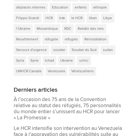
déplacés internes
Education
enfants
ethiopie
Filippo Grandi
HCR
Irak
le HCR
liban
Libye
l’Ukraine
Mozambique
RDC
Rebâtir des vies
Resettlement
réfugiée
réfugiés
Réinstallation
Secours d'urgence
soudan
Soudan du Sud
sudan
Syria
Syrie
tchad
Ukraine
unhcr
UNHCR Canada
Venezuela
Vénézuéliens
Derniers articles
À l’occasion des 75 ans de la Convention
relative au statut des réfugiés, 75 personnalités
du monde entier s’unissent au HCR pour lancer
« La Promesse »
Le HCR intensifie son intervention au Venezuela
face à l’aggravation des vulnérabilités suite au