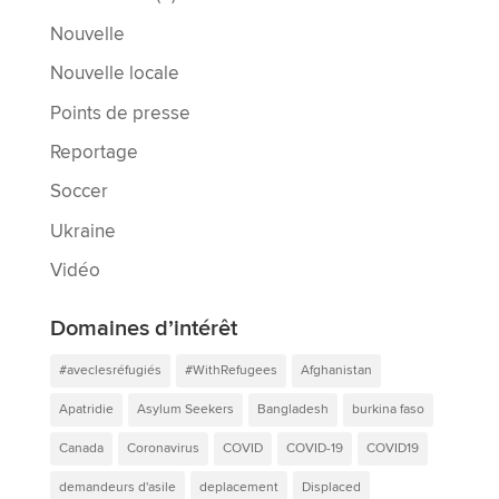
Nouvelle
Nouvelle locale
Points de presse
Reportage
Soccer
Ukraine
Vidéo
Domaines d’intérêt
#aveclesréfugiés
#WithRefugees
Afghanistan
Apatridie
Asylum Seekers
Bangladesh
burkina faso
Canada
Coronavirus
COVID
COVID-19
COVID19
demandeurs d'asile
deplacement
Displaced