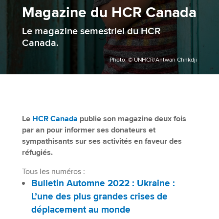
Magazine du HCR Canada
Le magazine semestriel du HCR
Canada.
Photo: © UNHCR/Antwan Chnkdji
Le
HCR Canada
publie son magazine deux fois
par an pour informer ses donateurs et
sympathisants sur ses activités en faveur des
réfugiés.
Tous les numéros :
Bulletin Automne 2022 : Ukraine :
L’une des plus grandes crises de
déplacement au monde