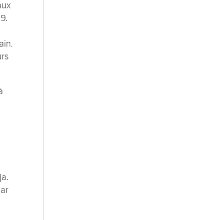
aux
9.
ain.
urs
à
ja.
par