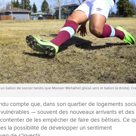
n ballon de soccer tandis que Moneer Mehalhel glisse vers le ballon (à droite). Cr
rendu compte que, dans son quartier de logements soci
nes vulnérables — souvent des nouveaux arrivants et des
 contenter de les empêcher de faire des bêtises. Ce q
nes la possibilité de développer un sentiment
en de s’investir.