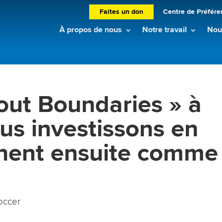
Faites un don
Centre de Préfére
À propos de nous
Notre travail
Nouv
out Boundaries » à
us investissons en
ennent ensuite comme
occer