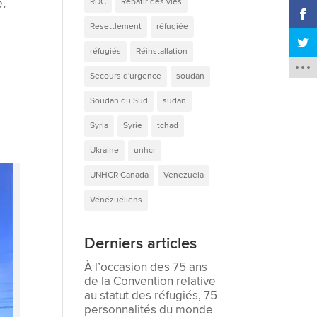
.
RDC
Rebâtir des vies
Resettlement
réfugiée
réfugiés
Réinstallation
Secours d'urgence
soudan
Soudan du Sud
sudan
Syria
Syrie
tchad
Ukraine
unhcr
UNHCR Canada
Venezuela
Vénézuéliens
Derniers articles
À l’occasion des 75 ans
de la Convention relative
au statut des réfugiés, 75
personnalités du monde