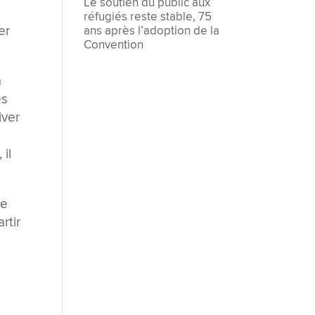
Le soutien du public aux
réfugiés reste stable, 75
er
ans après l’adoption de la
Convention
à
es
iver
il
re
rtir