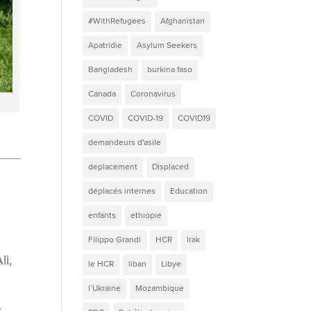
#WithRefugees
Afghanistan
Apatridie
Asylum Seekers
Bangladesh
burkina faso
Canada
Coronavirus
COVID
COVID-19
COVID19
demandeurs d'asile
deplacement
Displaced
déplacés internes
Education
enfants
ethiopie
Filippo Grandi
HCR
Irak
li,
le HCR
liban
Libye
l’Ukraine
Mozambique