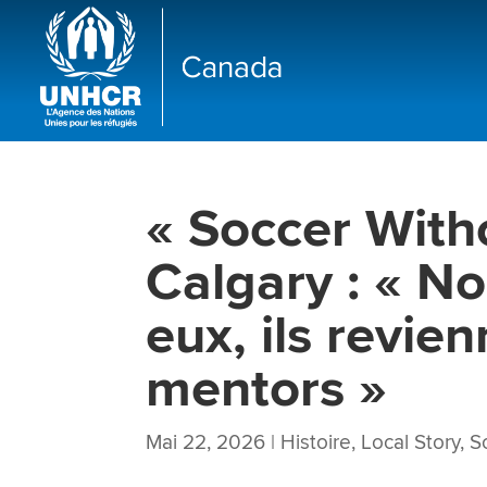
« Soccer With
Calgary : « No
eux, ils revi
mentors »
Mai 22, 2026
|
Histoire
,
Local Story
,
S