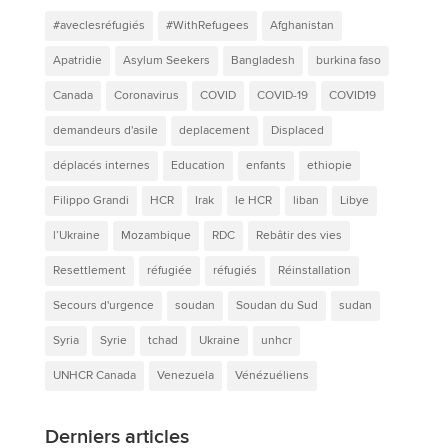
#aveclesréfugiés
#WithRefugees
Afghanistan
Apatridie
Asylum Seekers
Bangladesh
burkina faso
Canada
Coronavirus
COVID
COVID-19
COVID19
demandeurs d'asile
deplacement
Displaced
déplacés internes
Education
enfants
ethiopie
Filippo Grandi
HCR
Irak
le HCR
liban
Libye
l’Ukraine
Mozambique
RDC
Rebâtir des vies
Resettlement
réfugiée
réfugiés
Réinstallation
Secours d'urgence
soudan
Soudan du Sud
sudan
Syria
Syrie
tchad
Ukraine
unhcr
UNHCR Canada
Venezuela
Vénézuéliens
Derniers articles