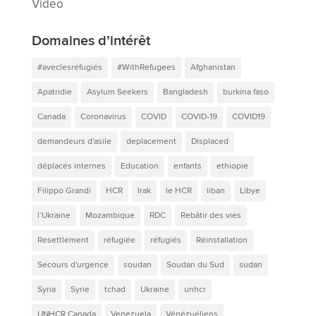
Vidéo
Domaines d’intérêt
#aveclesréfugiés
#WithRefugees
Afghanistan
Apatridie
Asylum Seekers
Bangladesh
burkina faso
Canada
Coronavirus
COVID
COVID-19
COVID19
demandeurs d'asile
deplacement
Displaced
déplacés internes
Education
enfants
ethiopie
Filippo Grandi
HCR
Irak
le HCR
liban
Libye
l’Ukraine
Mozambique
RDC
Rebâtir des vies
Resettlement
réfugiée
réfugiés
Réinstallation
Secours d'urgence
soudan
Soudan du Sud
sudan
Syria
Syrie
tchad
Ukraine
unhcr
UNHCR Canada
Venezuela
Vénézuéliens