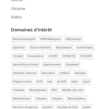
Soccer
Ukraine
Vidéo
Domaines d’intérêt
#aveclesréfugiés
#WithRefugees
Afghanistan
Apatridie
Asylum Seekers
Bangladesh
burkina faso
Canada
Coronavirus
COVID
COVID-19
COVID19
demandeurs d'asile
deplacement
Displaced
déplacés internes
Education
enfants
ethiopie
Filippo Grandi
HCR
Irak
le HCR
liban
Libye
l’Ukraine
Mozambique
RDC
Rebâtir des vies
Resettlement
réfugiée
réfugiés
Réinstallation
Secours d'urgence
soudan
Soudan du Sud
sudan