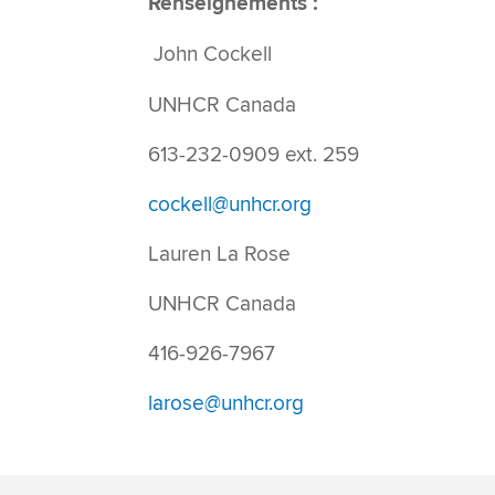
Renseignements :
John Cockell
UNHCR Canada
613-232-0909 ext. 259
cockell@unhcr.org
Lauren La Rose
UNHCR Canada
416-926-7967
larose@unhcr.org