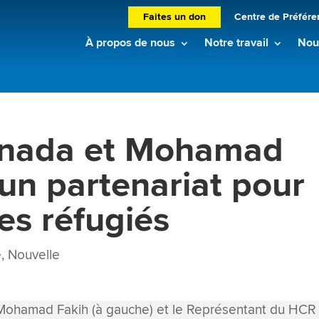
Faites un don
Centre de Préfére
À propos de nous
Notre travail
Nouv
anada et Mohamad
 un partenariat pour
des réfugiés
e
,
Nouvelle