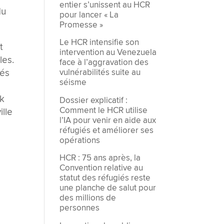
entier s’unissent au HCR
du
pour lancer « La
Promesse »
Le HCR intensifie son
t
intervention au Venezuela
les.
face à l’aggravation des
rés
vulnérabilités suite au
séisme
e
rk
Dossier explicatif :
Comment le HCR utilise
ille
l’IA pour venir en aide aux
réfugiés et améliorer ses
opérations
HCR : 75 ans après, la
Convention relative au
statut des réfugiés reste
une planche de salut pour
des millions de
personnes