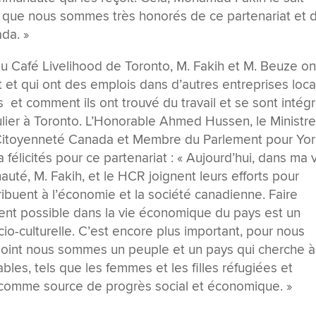
 que nous sommes très honorés de ce partenariat et 
ada. »
u Café Livelihood de Toronto, M. Fakih et M. Beuze on
nt et qui ont des emplois dans d’autres entreprises loca
 et comment ils ont trouvé du travail et se sont intég
ulier à Toronto. L’Honorable Ahmed Hussen, le Ministr
la Citoyenneté Canada et Membre du Parlement pour Yo
 félicités pour ce partenariat : « Aujourd’hui, dans ma v
uté, M. Fakih, et le HCR joignent leurs efforts pour
ribuent à l’économie et la société canadienne. Faire
ement possible dans la vie économique du pays est un
cio-culturelle. C’est encore plus important, pour nous
point nous sommes un peuple et un pays qui cherche à
ables, tels que les femmes et les filles réfugiées et
té comme source de progrès social et économique. »