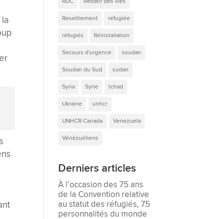
RDC
Rebâtir des vies
 la
Resettlement
réfugiée
coup
réfugiés
Réinstallation
Secours d'urgence
soudan
er
Soudan du Sud
sudan
Syria
Syrie
tchad
Ukraine
unhcr
UNHCR Canada
Venezuela
Vénézuéliens
s
ens
Derniers articles
À l’occasion des 75 ans
de la Convention relative
ant
au statut des réfugiés, 75
personnalités du monde