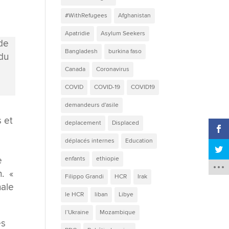
#WithRefugees
Afghanistan
Apatridie
Asylum Seekers
Bangladesh
burkina faso
Canada
Coronavirus
COVID
COVID-19
COVID19
,
demandeurs d'asile
s et
deplacement
Displaced
déplacés internes
Education
e
enfants
ethiopie
h. «
Filippo Grandi
HCR
Irak
nale
le HCR
liban
Libye
l’Ukraine
Mozambique
és