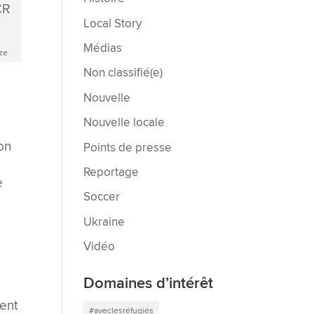
Local Story
Médias
uze
Non classifié(e)
Nouvelle
Nouvelle locale
ion
Points de presse
Reportage
e
Soccer
Ukraine
Vidéo
Domaines d’intérêt
vent
#aveclesréfugiés