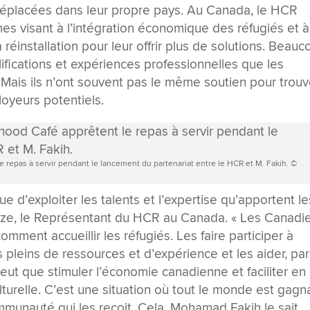
déplacées dans leur propre pays. Au Canada, le HCR
mes visant à l’intégration économique des réfugiés et à
réinstallation pour leur offrir plus de solutions. Beau
fications et expériences professionnelles que les
ais ils n’ont souvent pas le même soutien pour trouv
loyeurs potentiels.
le repas à servir pendant le lancement du partenariat entre le HCR et M. Fakih. ©
e d’exploiter les talents et l’expertise qu’apportent le
euze, le Représentant du HCR au Canada. « Les Canadi
omment accueillir les réfugiés. Les faire participer à
 pleins de ressources et d’expérience et les aider, par
eut que stimuler l’économie canadienne et faciliter en
turelle. C’est une situation où tout le monde est gagn
ommunauté qui les reçoit. Cela, Mohamad Fakih le sait