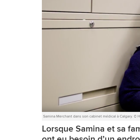
Samina Merchant dans son cabinet médical à Calgary. ©
Lorsque Samina et sa fam
ont eu besoin d’un endroi