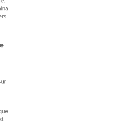
ue.
mina
ers
re
sur
ique
st