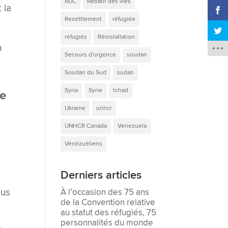
RDC
Rebâtir des vies
 la
Resettlement
réfugiée
réfugiés
Réinstallation
n
Secours d'urgence
soudan
Soudan du Sud
sudan
Syria
Syrie
tchad
re
Ukraine
unhcr
UNHCR Canada
Venezuela
t
Vénézuéliens
Derniers articles
ous
À l’occasion des 75 ans
de la Convention relative
au statut des réfugiés, 75
personnalités du monde