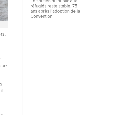
Le soutien du public aux
réfugiés reste stable, 75
ans après l’adoption de la
Convention
rs,
r
 que
rs
il