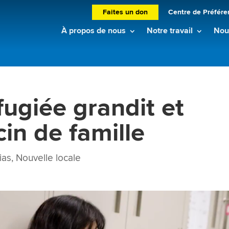
Faites un don
Centre de Préfére
À propos de nous
Notre travail
Nouv
fugiée grandit et
in de famille
ias
,
Nouvelle locale