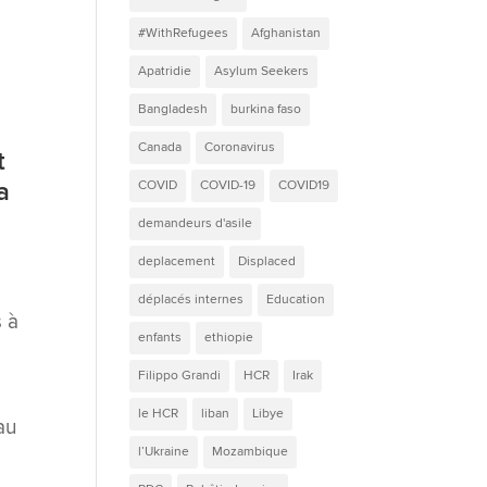
#WithRefugees
Afghanistan
Apatridie
Asylum Seekers
Bangladesh
burkina faso
Canada
Coronavirus
t
a
COVID
COVID-19
COVID19
demandeurs d'asile
deplacement
Displaced
déplacés internes
Education
s à
enfants
ethiopie
Filippo Grandi
HCR
Irak
e
le HCR
liban
Libye
au
l’Ukraine
Mozambique