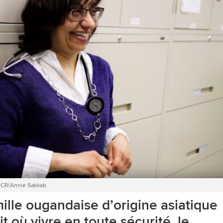
 HCR/Annie Sakkab
ille ougandaise d’origine asiatique
t où vivre en toute sécurité, le