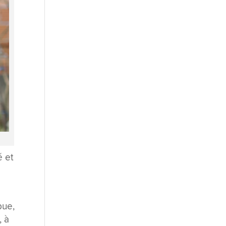
é et
bue,
, à