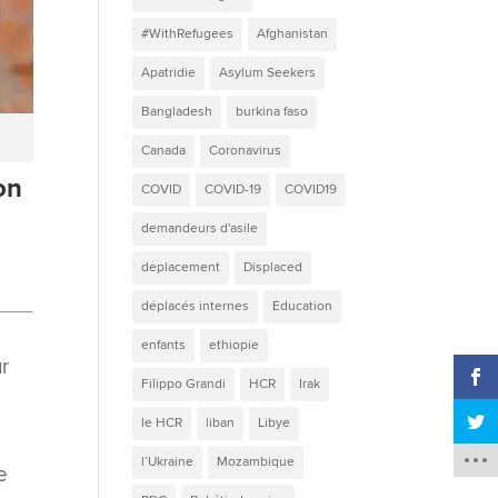
#WithRefugees
Afghanistan
Apatridie
Asylum Seekers
Bangladesh
burkina faso
Canada
Coronavirus
on
COVID
COVID-19
COVID19
demandeurs d'asile
deplacement
Displaced
déplacés internes
Education
enfants
ethiopie
ur
Filippo Grandi
HCR
Irak
le HCR
liban
Libye
l’Ukraine
Mozambique
e