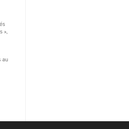
iés
s »,
s au