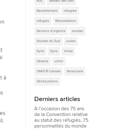
RDC
Rebâtir des vies
Resettlement
réfugiée
en
réfugiés
Réinstallation
Secours d'urgence
soudan
Soudan du Sud
sudan
d
Syria
Syrie
tchad
ui
Ukraine
unhcr
UNHCR Canada
Venezuela
t à
Vénézuéliens
t
us
Derniers articles
À l’occasion des 75 ans
les
de la Convention relative
au statut des réfugiés, 75
il.
personnalités du monde