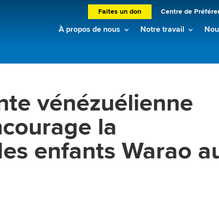
Faites un don
Centre de Préfére
À propos de nous
Notre travail
Nouv
nte vénézuélienne
courage la
 des enfants Warao a