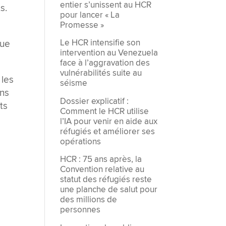
entier s’unissent au HCR
s.
pour lancer « La
Promesse »
Le HCR intensifie son
que
intervention au Venezuela
face à l’aggravation des
vulnérabilités suite au
 les
séisme
ins
Dossier explicatif :
ts
Comment le HCR utilise
l’IA pour venir en aide aux
réfugiés et améliorer ses
opérations
HCR : 75 ans après, la
Convention relative au
statut des réfugiés reste
une planche de salut pour
des millions de
personnes