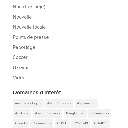
Non classifié(e)
Nouvelle
Nouvelle locale
Points de presse
Reportage
Soccer
Ukraine
Vidéo
Domaines d’intérêt
#aveclesréfugiés
#WithRefugees
Afghanistan
Apatridie
Asylum Seekers
Bangladesh
burkina faso
Canada
Coronavirus
COVID
COVID-19
COVID19