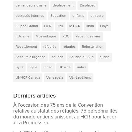
demandeurs d'asile
deplacement
Displaced
déplacés internes
Education
enfants
ethiopie
Filippo Grandi
HCR
Irak
le HCR
liban
Libye
l’Ukraine
Mozambique
RDC
Rebâtir des vies
Resettlement
réfugiée
réfugiés
Réinstallation
Secours d'urgence
soudan
Soudan du Sud
sudan
Syria
Syrie
tchad
Ukraine
unhcr
UNHCR Canada
Venezuela
Vénézuéliens
Derniers articles
À l’occasion des 75 ans de la Convention
relative au statut des réfugiés, 75 personnalités
du monde entier s’unissent au HCR pour lancer
« La Promesse »