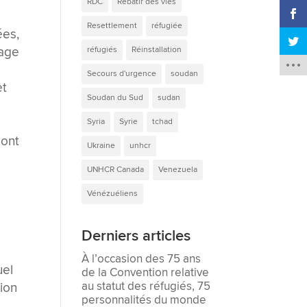
RDC
Rebâtir des vies
Resettlement
réfugiée
ées,
tage
réfugiés
Réinstallation
Secours d'urgence
soudan
et
Soudan du Sud
sudan
Syria
Syrie
tchad
sont
Ukraine
unhcr
UNHCR Canada
Venezuela
Vénézuéliens
Derniers articles
À l’occasion des 75 ans
uel
de la Convention relative
au statut des réfugiés, 75
tion
personnalités du monde