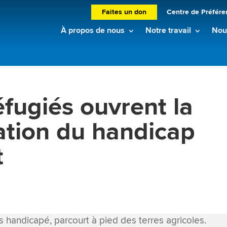
Faites un don
Centre de Préfére
À propos de nous
Notre travail
Nouv
éfugiés ouvrent la
ration du handicap
t