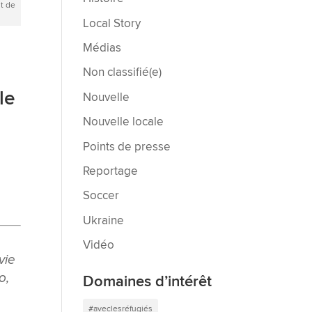
st de
Local Story
Médias
Non classifié(e)
le
Nouvelle
Nouvelle locale
Points de presse
Reportage
Soccer
Ukraine
Vidéo
vie
o,
Domaines d’intérêt
#aveclesréfugiés