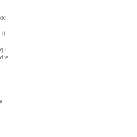
 de
Il
 qui
ndre
s
s