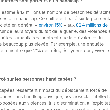
internes sont porteurs d’un handicap ?
 on estime à 12 millions le nombre de personnes déracin
uses d’un handicap. Ce chiffre est basé sur le pourcen
ciété en général –
environ 15%
– aux
82,4 millions de
uir de leurs foyers du fait de la guerre, des violences 
quêtes humanitaires montrent que la prévalence du
re beaucoup plus élevée. Par exemple, une enquête
 a montré que 21% des réfugiés syriens qui y vivent 
rcé sur les personnes handicapées ?
icapées ressentent l’impact du déplacement forcé de
onnes sans handicap physique, psychosocial, intellect
xposées aux violences, à la discrimination, à l’exploita
obstacles pour accéder aux services essentiels et sont