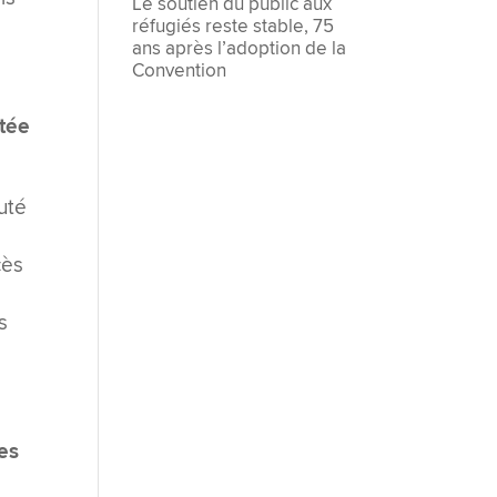
Le soutien du public aux
réfugiés reste stable, 75
ans après l’adoption de la
Convention
ptée
uté
cès
s
nes