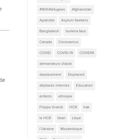
e
#WithRefugees
Afghanistan
Apatridie
Asylum Seekers
Bangladesh
burkina faso
Canada
Coronavirus
COVID
COVID-19
COVID19
demandeurs d'asile
deplacement
Displaced
 de
déplacés internes
Education
enfants
ethiopie
Filippo Grandi
HCR
Irak
le HCR
liban
Libye
l’Ukraine
Mozambique