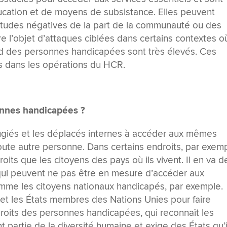
ducation et de moyens de subsistance. Elles peuvent
itudes négatives de la part de la communauté ou des
e l’objet d’attaques ciblées dans certains contextes où
ard des personnes handicapées sont très élevés. Ces
 dans les opérations du HCR.
onnes handicapées ?
éfugiés et les déplacés internes à accéder aux mêmes
oute autre personne. Dans certains endroits, par exemp
oits que les citoyens des pays où ils vivent. Il en va d
qui peuvent ne pas être en mesure d’accéder aux
mme les citoyens nationaux handicapés, par exemple.
 et les États membres des Nations Unies pour faire
droits des personnes handicapées, qui reconnaît les
artie de la diversité humaine et exige des États qu’i