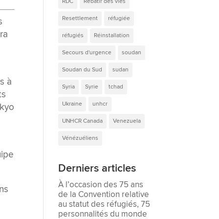
RDC
Rebâtir des vies
Resettlement
réfugiée
s
era
réfugiés
Réinstallation
Secours d'urgence
soudan
Soudan du Sud
sudan
s à
Syria
Syrie
tchad
ts
Ukraine
unhcr
okyo
UNHCR Canada
Venezuela
Vénézuéliens
uipe
Derniers articles
À l’occasion des 75 ans
ans
de la Convention relative
au statut des réfugiés, 75
personnalités du monde