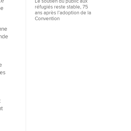
té
Le soutien du public aux
réfugiés reste stable, 75
ue
ans après l’adoption de la
Convention
nne
onde
e
les
x
nt