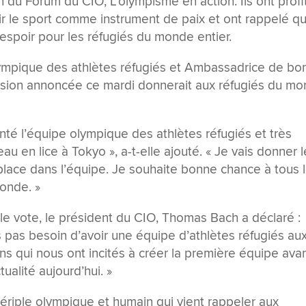
n du Forum du CIO, L’olympisme en action. Ils ont profi
 le sport comme instrument de paix et ont rappelé q
’espoir pour les réfugiés du monde entier.
lympique des athlètes réfugiés et Ambassadrice de bo
ision annoncée ce mardi donnerait aux réfugiés du m
senté l’équipe olympique des athlètes réfugiés et très
 en lice à Tokyo », a-t-elle ajouté. « Je vais donner l
lace dans l’équipe. Je souhaite bonne chance à tous 
monde. »
e vote, le président du CIO, Thomas Bach a déclaré :
 pas besoin d’avoir une équipe d’athlètes réfugiés au
ns qui nous ont incités à créer la première équipe ava
ualité aujourd’hui. »
périple olympique et humain qui vient rappeler aux