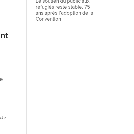
Le soutien du public aux
réfugiés reste stable, 75
ans après l’adoption de la
Convention
ent
ne
st »