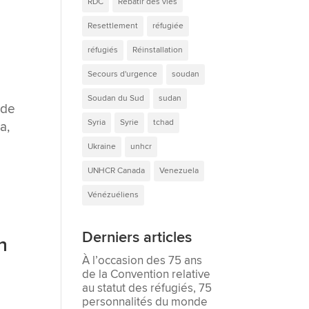
RDC
Rebâtir des vies
Resettlement
réfugiée
réfugiés
Réinstallation
Secours d'urgence
soudan
Soudan du Sud
sudan
 de
Syria
Syrie
tchad
a,
Ukraine
unhcr
UNHCR Canada
Venezuela
Vénézuéliens
Derniers articles
n
À l’occasion des 75 ans
de la Convention relative
au statut des réfugiés, 75
personnalités du monde