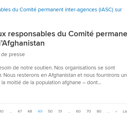
aux responsables du Comité perman
l’Afghanistan
de presse
soin de notre soutien. Nos organisations se sont
r. Nous resterons en Afghanistan et nous fournirons u
la moitié de la population afghane – dont...
30
...
47
48
49
50
51
...
60
70
80
...
»
La