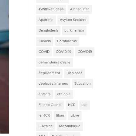
#WithRefugees
Afghanistan
Apatridie
Asylum Seekers
Bangladesh
burkina faso
Canada
Coronavirus
COVID
COVID-19
COVID19
demandeurs d'asile
deplacement
Displaced
déplacés internes
Education
enfants
ethiopie
Filippo Grandi
HCR
Irak
le HCR
liban
Libye
l’Ukraine
Mozambique