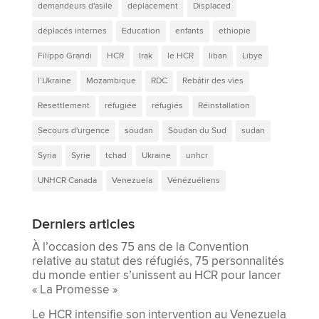
demandeurs d'asile
deplacement
Displaced
déplacés internes
Education
enfants
ethiopie
Filippo Grandi
HCR
Irak
le HCR
liban
Libye
l’Ukraine
Mozambique
RDC
Rebâtir des vies
Resettlement
réfugiée
réfugiés
Réinstallation
Secours d'urgence
soudan
Soudan du Sud
sudan
Syria
Syrie
tchad
Ukraine
unhcr
UNHCR Canada
Venezuela
Vénézuéliens
Derniers articles
À l’occasion des 75 ans de la Convention
relative au statut des réfugiés, 75 personnalités
du monde entier s’unissent au HCR pour lancer
« La Promesse »
Le HCR intensifie son intervention au Venezuela