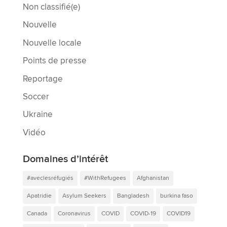
Non classifié(e)
Nouvelle
Nouvelle locale
Points de presse
Reportage
Soccer
Ukraine
Vidéo
Domaines d’intérêt
#aveclesréfugiés
#WithRefugees
Afghanistan
Apatridie
Asylum Seekers
Bangladesh
burkina faso
Canada
Coronavirus
COVID
COVID-19
COVID19