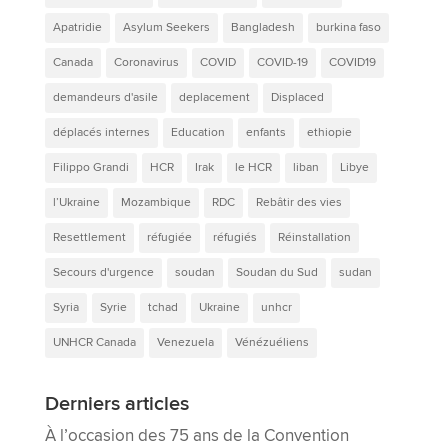
Apatridie
Asylum Seekers
Bangladesh
burkina faso
Canada
Coronavirus
COVID
COVID-19
COVID19
demandeurs d'asile
deplacement
Displaced
déplacés internes
Education
enfants
ethiopie
Filippo Grandi
HCR
Irak
le HCR
liban
Libye
l’Ukraine
Mozambique
RDC
Rebâtir des vies
Resettlement
réfugiée
réfugiés
Réinstallation
Secours d'urgence
soudan
Soudan du Sud
sudan
Syria
Syrie
tchad
Ukraine
unhcr
UNHCR Canada
Venezuela
Vénézuéliens
Derniers articles
À l’occasion des 75 ans de la Convention