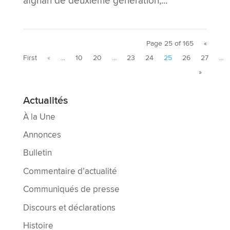
afghan de deuxième génération,...
Page 25 of 165
«
First
«
...
10
20
...
23
24
25
26
27
...
»
Actualités
À la Une
Annonces
Bulletin
Commentaire d’actualité
Communiqués de presse
Discours et déclarations
Histoire