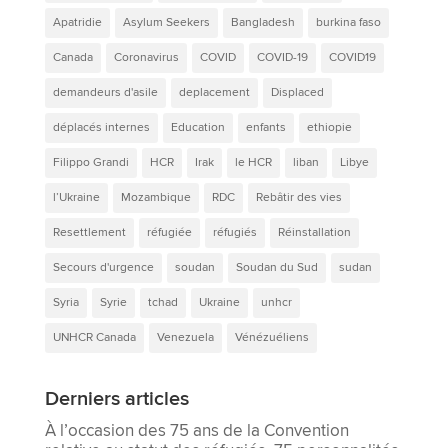
Apatridie
Asylum Seekers
Bangladesh
burkina faso
Canada
Coronavirus
COVID
COVID-19
COVID19
demandeurs d'asile
deplacement
Displaced
déplacés internes
Education
enfants
ethiopie
Filippo Grandi
HCR
Irak
le HCR
liban
Libye
l’Ukraine
Mozambique
RDC
Rebâtir des vies
Resettlement
réfugiée
réfugiés
Réinstallation
Secours d'urgence
soudan
Soudan du Sud
sudan
Syria
Syrie
tchad
Ukraine
unhcr
UNHCR Canada
Venezuela
Vénézuéliens
Derniers articles
À l’occasion des 75 ans de la Convention