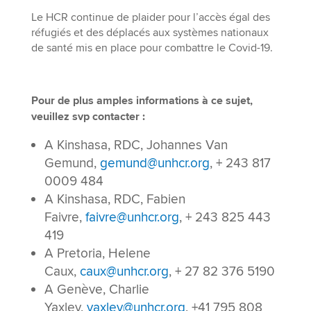
Le HCR continue de plaider pour l’accès égal des
réfugiés et des déplacés aux systèmes nationaux
de santé mis en place pour combattre le Covid-19.
Pour de plus amples informations à ce sujet,
veuillez svp contacter :
A Kinshasa, RDC, Johannes Van
Gemund,
gemund@unhcr.org
, + 243 817
0009 484
A Kinshasa, RDC, Fabien
Faivre,
faivre@unhcr.org
, + 243 825 443
419
A Pretoria, Helene
Caux,
caux@unhcr.org
, + 27 82 376 5190
A Genève, Charlie
Yaxley,
yaxley@unhcr.org
, +41 795 808