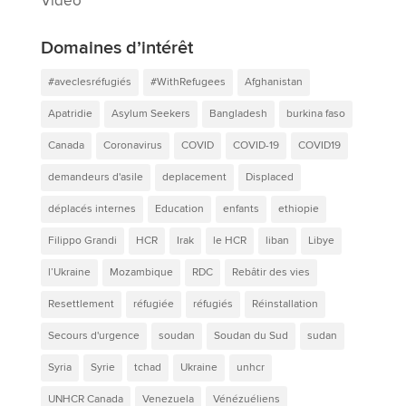
Vidéo
Domaines d’intérêt
#aveclesréfugiés
#WithRefugees
Afghanistan
Apatridie
Asylum Seekers
Bangladesh
burkina faso
Canada
Coronavirus
COVID
COVID-19
COVID19
demandeurs d'asile
deplacement
Displaced
déplacés internes
Education
enfants
ethiopie
Filippo Grandi
HCR
Irak
le HCR
liban
Libye
l’Ukraine
Mozambique
RDC
Rebâtir des vies
Resettlement
réfugiée
réfugiés
Réinstallation
Secours d'urgence
soudan
Soudan du Sud
sudan
Syria
Syrie
tchad
Ukraine
unhcr
UNHCR Canada
Venezuela
Vénézuéliens