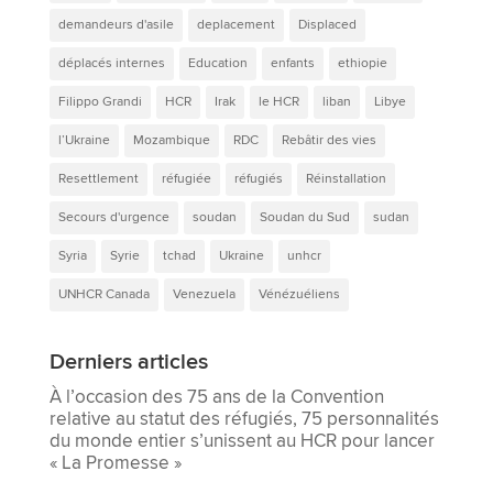
demandeurs d'asile
deplacement
Displaced
déplacés internes
Education
enfants
ethiopie
Filippo Grandi
HCR
Irak
le HCR
liban
Libye
l’Ukraine
Mozambique
RDC
Rebâtir des vies
Resettlement
réfugiée
réfugiés
Réinstallation
Secours d'urgence
soudan
Soudan du Sud
sudan
Syria
Syrie
tchad
Ukraine
unhcr
UNHCR Canada
Venezuela
Vénézuéliens
Derniers articles
À l’occasion des 75 ans de la Convention
relative au statut des réfugiés, 75 personnalités
du monde entier s’unissent au HCR pour lancer
« La Promesse »