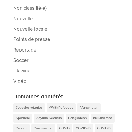
Non classifié(e)
Nouvelle
Nouvelle locale
Points de presse
Reportage
Soccer
Ukraine
Vidéo
Domaines d’intérêt
#aveclesréfugiés
#WithRefugees
Afghanistan
Apatridie
Asylum Seekers
Bangladesh
burkina faso
Canada
Coronavirus
COVID
COVID-19
COVID19