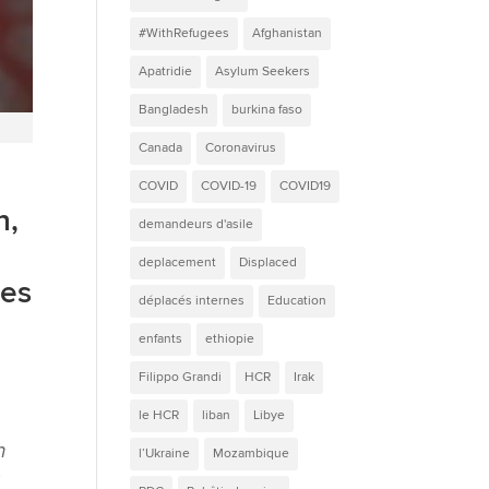
#WithRefugees
Afghanistan
Apatridie
Asylum Seekers
Bangladesh
burkina faso
Canada
Coronavirus
COVID
COVID-19
COVID19
n,
demandeurs d'asile
deplacement
Displaced
nes
déplacés internes
Education
enfants
ethiopie
Filippo Grandi
HCR
Irak
le HCR
liban
Libye
n
l’Ukraine
Mozambique
s