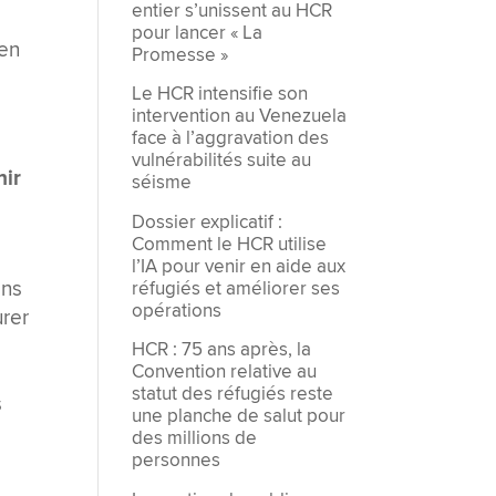
entier s’unissent au HCR
pour lancer « La
 en
Promesse »
Le HCR intensifie son
intervention au Venezuela
face à l’aggravation des
vulnérabilités suite au
nir
séisme
Dossier explicatif :
Comment le HCR utilise
l’IA pour venir en aide aux
ans
réfugiés et améliorer ses
opérations
urer
HCR : 75 ans après, la
Convention relative au
statut des réfugiés reste
s
une planche de salut pour
des millions de
personnes