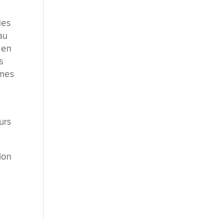
des
au
 en
s
èmes
urs
ion