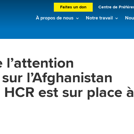
Faites un don
Centre de Préfére
À propos de nous
Notre travail
Nouv
 l’attention
 sur l’Afghanistan
e HCR est sur place 