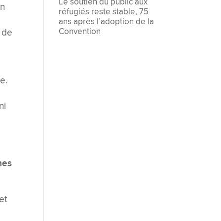
Le soutien du public aux
in
réfugiés reste stable, 75
ans après l’adoption de la
Convention
, de
e.
ni
nes
et