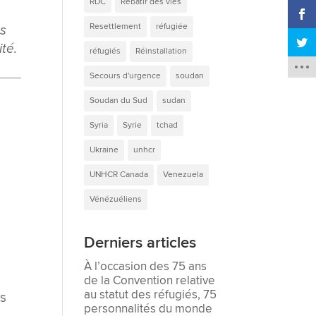
RDC
Rebâtir des vies
Resettlement
réfugiée
es
ité.
réfugiés
Réinstallation
Secours d'urgence
soudan
Soudan du Sud
sudan
Syria
Syrie
tchad
Ukraine
unhcr
UNHCR Canada
Venezuela
Vénézuéliens
Derniers articles
À l’occasion des 75 ans
de la Convention relative
au statut des réfugiés, 75
us
personnalités du monde