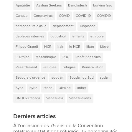
Apatridie
Asylum Seekers
Bangladesh
burkina faso
Canada
Coronavirus
COVID
COVID-19
COVID19
demandeurs d'asile
deplacement
Displaced
déplacés internes
Education
enfants
ethiopie
Filippo Grandi
HCR
Irak
le HCR
liban
Libye
l’Ukraine
Mozambique
RDC
Rebâtir des vies
Resettlement
réfugiée
réfugiés
Réinstallation
Secours d'urgence
soudan
Soudan du Sud
sudan
Syria
Syrie
tchad
Ukraine
unhcr
UNHCR Canada
Venezuela
Vénézuéliens
Derniers articles
À l’occasion des 75 ans de la Convention
relative au statut des réfugiés, 75 personnalités