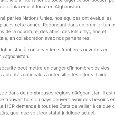
tionale à intensifier de toute urgence son soutien po
e de déplacement forcé en Afghanistan.
ené par les Nations Unies, nos équipes ont évalué les
éplacés cette année. Répondant dans un premier temp
s de la nourriture, des abris, des kits d’hygiène et
itale, en collaboration avec nos partenaires.
Afghanistan à conserver leurs frontières ouvertes en
en Afghanistan.
n sécurité peut mettre en danger d’innombrables vies
s autorités nationales à intensifier les efforts d’aide
isée dans de nombreuses régions d’Afghanistan, il est
 se trouvant hors du pays peuvent avoir des besoins e
 Le HCR demande à tous les États de veiller à ce que 
rs, quel que soit leur statut juridique actuel.