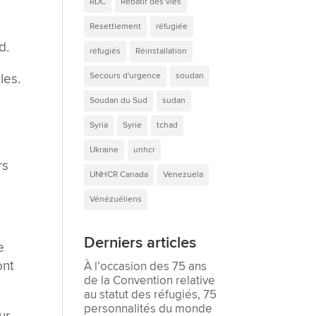
RDC
Rebâtir des vies
Resettlement
réfugiée
d.
réfugiés
Réinstallation
les.
Secours d'urgence
soudan
Soudan du Sud
sudan
Syria
Syrie
tchad
Ukraine
unhcr
rs
UNHCR Canada
Venezuela
Vénézuéliens
Derniers articles
e
ont
À l’occasion des 75 ans
de la Convention relative
au statut des réfugiés, 75
personnalités du monde