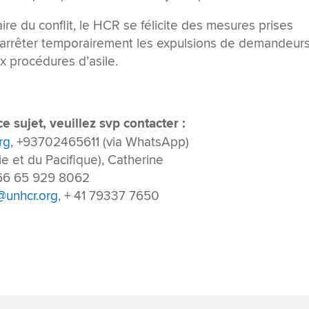
re du conflit, le HCR se félicite des mesures prises
r arrêter temporairement les expulsions de demandeur
ux procédures d’asile.
 sujet, veuillez svp contacter :
rg
, +93702465611 (via WhatsApp)
e et du Pacifique), Catherine
+66 65 929 8062
unhcr.org
, + 41 79337 7650