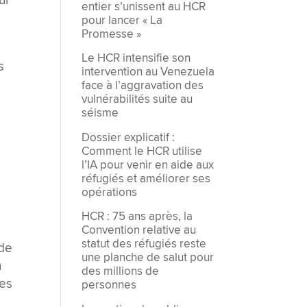
ur
entier s’unissent au HCR
pour lancer « La
Promesse »
Le HCR intensifie son
s
intervention au Venezuela
face à l’aggravation des
vulnérabilités suite au
séisme
Dossier explicatif :
Comment le HCR utilise
l’IA pour venir en aide aux
réfugiés et améliorer ses
opérations
HCR : 75 ans après, la
Convention relative au
statut des réfugiés reste
 de
une planche de salut pour
n
des millions de
ces
personnes