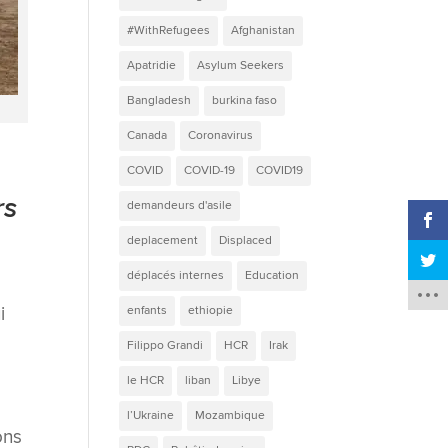
#WithRefugees
Afghanistan
Apatridie
Asylum Seekers
Bangladesh
burkina faso
Canada
Coronavirus
COVID
COVID-19
COVID19
rs
demandeurs d'asile
deplacement
Displaced
déplacés internes
Education
i
enfants
ethiopie
Filippo Grandi
HCR
Irak
le HCR
liban
Libye
l’Ukraine
Mozambique
ons