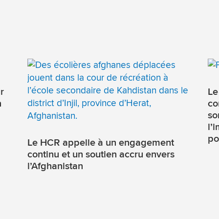
r
Le
n
co
so
l’
po
Le HCR appelle à un engagement
continu et un soutien accru envers
l’Afghanistan