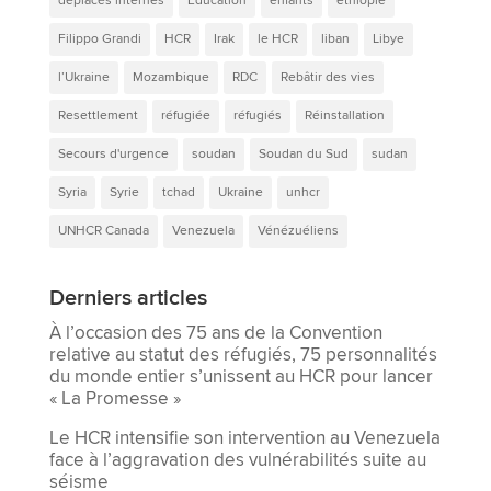
déplacés internes
Education
enfants
ethiopie
Filippo Grandi
HCR
Irak
le HCR
liban
Libye
l’Ukraine
Mozambique
RDC
Rebâtir des vies
Resettlement
réfugiée
réfugiés
Réinstallation
Secours d'urgence
soudan
Soudan du Sud
sudan
Syria
Syrie
tchad
Ukraine
unhcr
UNHCR Canada
Venezuela
Vénézuéliens
Derniers articles
À l’occasion des 75 ans de la Convention
relative au statut des réfugiés, 75 personnalités
du monde entier s’unissent au HCR pour lancer
« La Promesse »
Le HCR intensifie son intervention au Venezuela
face à l’aggravation des vulnérabilités suite au
séisme