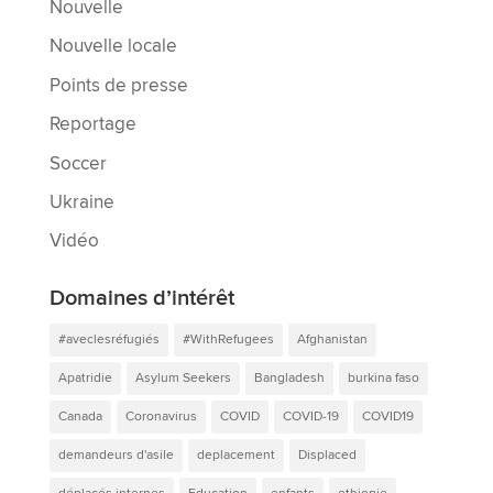
Nouvelle
Nouvelle locale
Points de presse
Reportage
Soccer
Ukraine
Vidéo
Domaines d’intérêt
#aveclesréfugiés
#WithRefugees
Afghanistan
Apatridie
Asylum Seekers
Bangladesh
burkina faso
Canada
Coronavirus
COVID
COVID-19
COVID19
demandeurs d'asile
deplacement
Displaced