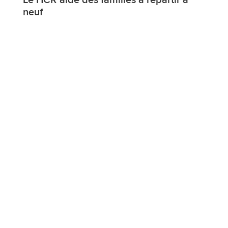
Le HCR aide des familles à repartir à
neuf