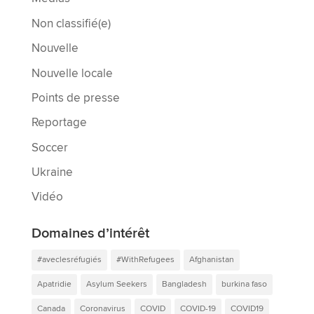
Non classifié(e)
Nouvelle
Nouvelle locale
Points de presse
Reportage
Soccer
Ukraine
Vidéo
Domaines d’intérêt
#aveclesréfugiés
#WithRefugees
Afghanistan
Apatridie
Asylum Seekers
Bangladesh
burkina faso
Canada
Coronavirus
COVID
COVID-19
COVID19