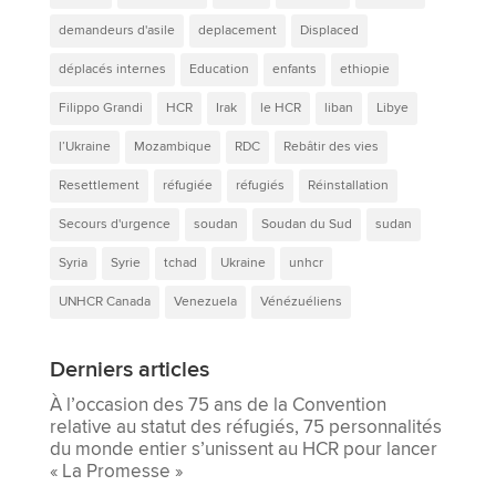
demandeurs d'asile
deplacement
Displaced
déplacés internes
Education
enfants
ethiopie
Filippo Grandi
HCR
Irak
le HCR
liban
Libye
l’Ukraine
Mozambique
RDC
Rebâtir des vies
Resettlement
réfugiée
réfugiés
Réinstallation
Secours d'urgence
soudan
Soudan du Sud
sudan
Syria
Syrie
tchad
Ukraine
unhcr
UNHCR Canada
Venezuela
Vénézuéliens
Derniers articles
À l’occasion des 75 ans de la Convention
relative au statut des réfugiés, 75 personnalités
du monde entier s’unissent au HCR pour lancer
« La Promesse »