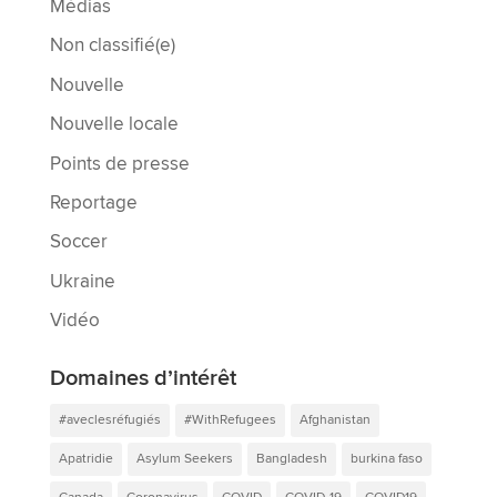
Médias
Non classifié(e)
Nouvelle
Nouvelle locale
Points de presse
Reportage
Soccer
Ukraine
Vidéo
Domaines d’intérêt
#aveclesréfugiés
#WithRefugees
Afghanistan
Apatridie
Asylum Seekers
Bangladesh
burkina faso