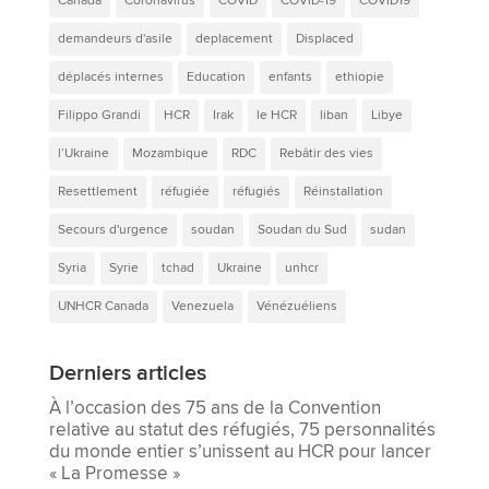
Canada
Coronavirus
COVID
COVID-19
COVID19
demandeurs d'asile
deplacement
Displaced
déplacés internes
Education
enfants
ethiopie
Filippo Grandi
HCR
Irak
le HCR
liban
Libye
l’Ukraine
Mozambique
RDC
Rebâtir des vies
Resettlement
réfugiée
réfugiés
Réinstallation
Secours d'urgence
soudan
Soudan du Sud
sudan
Syria
Syrie
tchad
Ukraine
unhcr
UNHCR Canada
Venezuela
Vénézuéliens
Derniers articles
À l’occasion des 75 ans de la Convention
relative au statut des réfugiés, 75 personnalités
du monde entier s’unissent au HCR pour lancer
« La Promesse »