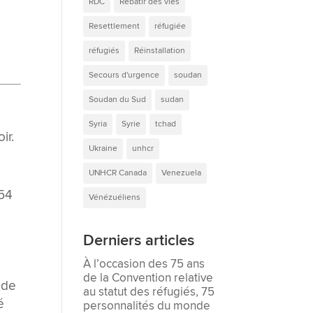
RDC
Rebâtir des vies
Resettlement
réfugiée
réfugiés
Réinstallation
Secours d'urgence
soudan
Soudan du Sud
sudan
Syria
Syrie
tchad
ir.
Ukraine
unhcr
UNHCR Canada
Venezuela
354
Vénézuéliens
Derniers articles
À l’occasion des 75 ans
de la Convention relative
nde
au statut des réfugiés, 75
é
personnalités du monde