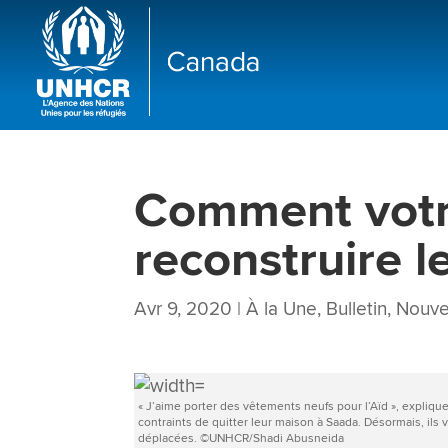
Comment votr
reconstruire l
Avr 9, 2020
|
À la Une
,
Bulletin
,
Nouve
« J’aime porter des vêtements neufs pour l’Aïd », expliqu
contraints de quitter leur maison à Saada. Désormais, ils
déplacées. ©UNHCR/Shadi Abusneida