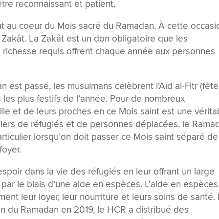
être reconnaissant et patient.
sont au coeur du Mois sacré du Ramadan. À cette occasi
Zakât. La Zakât est un don obligatoire que les
e richesse requis offrent chaque année aux personnes
 est passé, les musulmans célèbrent l’Aïd al-Fitr (fêt
 les plus festifs de l’année. Pour de nombreux
lle et de leurs proches en ce Mois saint est une vérita
liers de réfugiés et de personnes déplacées, le Rama
articulier lorsqu’on doit passer ce Mois saint séparé de
foyer.
poir dans la vie des réfugiés en leur offrant un large
par le biais d’une aide en espèces. L’aide en espèces
nt leur loyer, leur nourriture et leurs soins de santé.
la fin du Ramadan en 2019, le HCR a distribué des