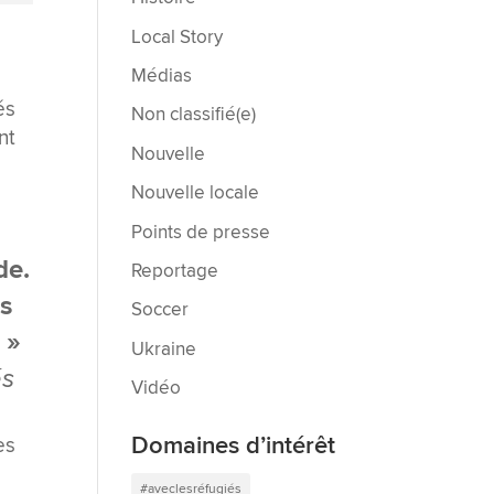
Local Story
Médias
és
Non classifié(e)
nt
Nouvelle
Nouvelle locale
Points de presse
de.
Reportage
es
Soccer
 »
Ukraine
és
Vidéo
Domaines d’intérêt
es
#aveclesréfugiés