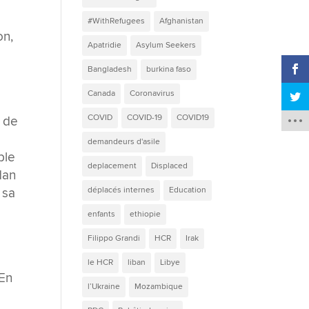
#WithRefugees
Afghanistan
on,
Apatridie
Asylum Seekers
Bangladesh
burkina faso
Canada
Coronavirus
COVID
COVID-19
COVID19
e de
demandeurs d'asile
ble
deplacement
Displaced
dan
 sa
déplacés internes
Education
enfants
ethiopie
Filippo Grandi
HCR
Irak
le HCR
liban
Libye
 En
l’Ukraine
Mozambique