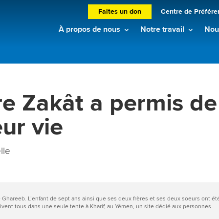
Faites un don
Centre de Préfére
À propos de nous
Notre travail
Nouv
e Zakât a permis de
eur vie
lle
e Ghareeb. L’enfant de sept ans ainsi que ses deux frères et ses deux soeurs ont ét
 vivent tous dans une seule tente à Kharif, au Yémen, un site dédié aux personnes