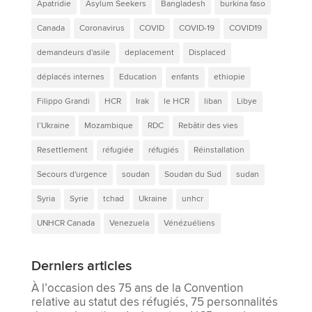
Apatridie
Asylum Seekers
Bangladesh
burkina faso
Canada
Coronavirus
COVID
COVID-19
COVID19
demandeurs d'asile
deplacement
Displaced
déplacés internes
Education
enfants
ethiopie
Filippo Grandi
HCR
Irak
le HCR
liban
Libye
l’Ukraine
Mozambique
RDC
Rebâtir des vies
Resettlement
réfugiée
réfugiés
Réinstallation
Secours d'urgence
soudan
Soudan du Sud
sudan
Syria
Syrie
tchad
Ukraine
unhcr
UNHCR Canada
Venezuela
Vénézuéliens
Derniers articles
À l’occasion des 75 ans de la Convention
relative au statut des réfugiés, 75 personnalités