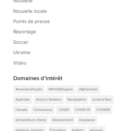
Nouvelle
Nouvelle locale
Points de presse
Reportage
Soccer
Ukraine
Vidéo
Domaines d’intérêt
#aveclesréfugiés
#WithRefugees
Afghanistan
Apatridie
Asylum Seekers
Bangladesh
burkina faso
Canada
Coronavirus
COVID
COVID-19
COVID19
demandeurs d'asile
deplacement
Displaced
déplacés internes
Education
enfants
ethiopie