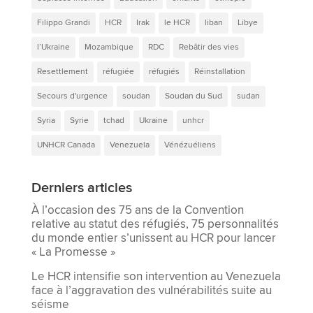
Filippo Grandi
HCR
Irak
le HCR
liban
Libye
l’Ukraine
Mozambique
RDC
Rebâtir des vies
Resettlement
réfugiée
réfugiés
Réinstallation
Secours d'urgence
soudan
Soudan du Sud
sudan
Syria
Syrie
tchad
Ukraine
unhcr
UNHCR Canada
Venezuela
Vénézuéliens
Derniers articles
À l’occasion des 75 ans de la Convention
relative au statut des réfugiés, 75 personnalités
du monde entier s’unissent au HCR pour lancer
« La Promesse »
Le HCR intensifie son intervention au Venezuela
face à l’aggravation des vulnérabilités suite au
séisme