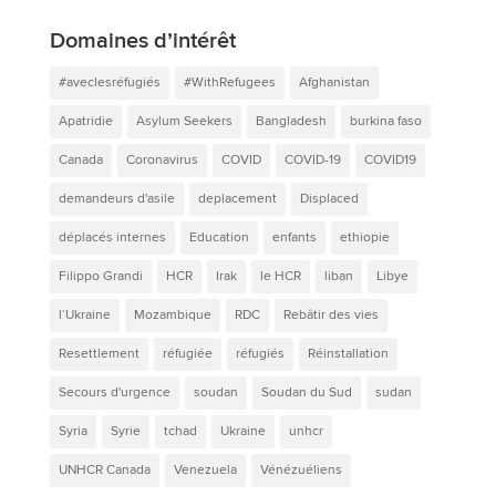
Domaines d’intérêt
#aveclesréfugiés
#WithRefugees
Afghanistan
Apatridie
Asylum Seekers
Bangladesh
burkina faso
Canada
Coronavirus
COVID
COVID-19
COVID19
demandeurs d'asile
deplacement
Displaced
déplacés internes
Education
enfants
ethiopie
Filippo Grandi
HCR
Irak
le HCR
liban
Libye
l’Ukraine
Mozambique
RDC
Rebâtir des vies
Resettlement
réfugiée
réfugiés
Réinstallation
Secours d'urgence
soudan
Soudan du Sud
sudan
Syria
Syrie
tchad
Ukraine
unhcr
UNHCR Canada
Venezuela
Vénézuéliens