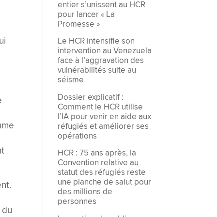
entier s’unissent au HCR
pour lancer « La
Promesse »
i
ui
Le HCR intensifie son
intervention au Venezuela
face à l’aggravation des
vulnérabilités suite au
séisme
Dossier explicatif :
e
Comment le HCR utilise
l’IA pour venir en aide aux
omme
réfugiés et améliorer ses
opérations
nt
HCR : 75 ans après, la
Convention relative au
statut des réfugiés reste
une planche de salut pour
nt.
des millions de
personnes
s du