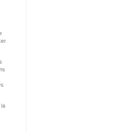
e
ter
s
ans
es
 la