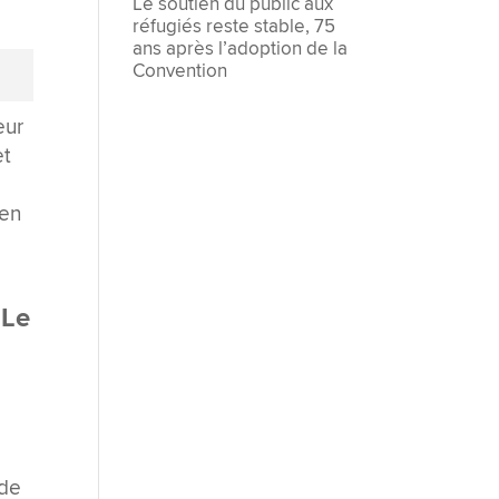
Le soutien du public aux
réfugiés reste stable, 75
ans après l’adoption de la
Convention
eur
et
 en
 Le
 de