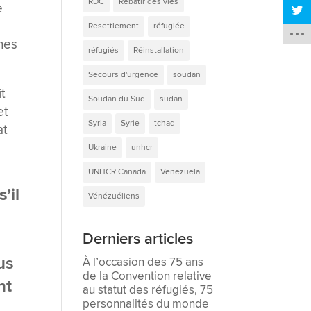
RDC
Rebâtir des vies
e
Resettlement
réfugiée
ines
réfugiés
Réinstallation
Secours d'urgence
soudan
it
Soudan du Sud
sudan
et
Syria
Syrie
tchad
at
Ukraine
unhcr
UNHCR Canada
Venezuela
’il
Vénézuéliens
Derniers articles
us
À l’occasion des 75 ans
de la Convention relative
nt
au statut des réfugiés, 75
personnalités du monde