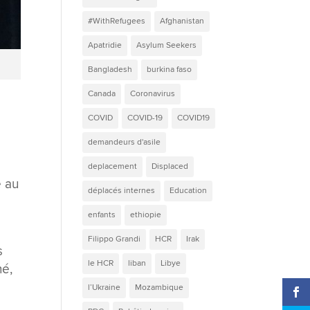
#WithRefugees
Afghanistan
Apatridie
Asylum Seekers
Bangladesh
burkina faso
Canada
Coronavirus
COVID
COVID-19
COVID19
demandeurs d'asile
deplacement
Displaced
e au
déplacés internes
Education
enfants
ethiopie
Filippo Grandi
HCR
Irak
s
le HCR
liban
Libye
né,
l’Ukraine
Mozambique