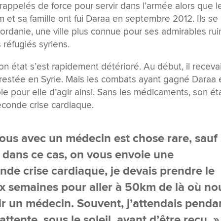
rappelés de force pour servir dans l’armée alors que l
 et sa famille ont fui Daraa en septembre 2012. Ils se
Jordanie, une ville plus connue pour ses admirables ru
 réfugiés syriens.
on état s’est rapidement détérioré. Au début, il receva
t restée en Syrie. Mais les combats ayant gagné Daraa 
ible pour elle d’agir ainsi. Sans les médicaments, son ét
econde crise cardiaque.
ous avec un médecin est chose rare, sauf s
s dans ce cas, on vous envoie une
de crise cardiaque, je devais prendre le
ux semaines pour aller à 50km de là où no
ir un médecin. Souvent, j’attendais penda
attente, sous le soleil, avant d’être reçu. »