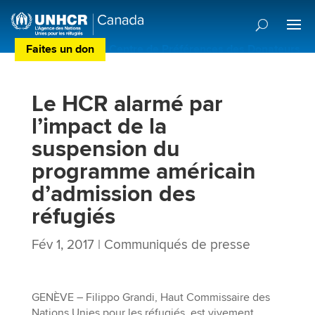
Faites un don
Centre de Préférences des Donateurs
Le HCR alarmé par
l’impact de la
suspension du
programme américain
d’admission des
réfugiés
Fév 1, 2017
|
Communiqués de presse
GENÈVE – Filippo Grandi, Haut Commissaire des
Nations Unies pour les réfugiés, est vivement