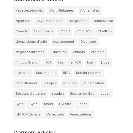
#aveclesréfugiés
#WithRefugees
Afghanistan
Apatridie
Asylum Seekers
Bangladesh
burkina faso
Canada
Coronavirus
COVID
COVID-19
COVID19
demandeurs d'asile
deplacement
Displaced
déplacés internes
Education
enfants
ethiopie
Filippo Grandi
HCR
Irak
le HCR
liban
Libye
l’Ukraine
Mozambique
RDC
Rebâtir des vies
Resettlement
réfugiée
réfugiés
Réinstallation
Secours d'urgence
soudan
Soudan du Sud
sudan
Syria
Syrie
tchad
Ukraine
unhcr
UNHCR Canada
Venezuela
Vénézuéliens
Derniers articles