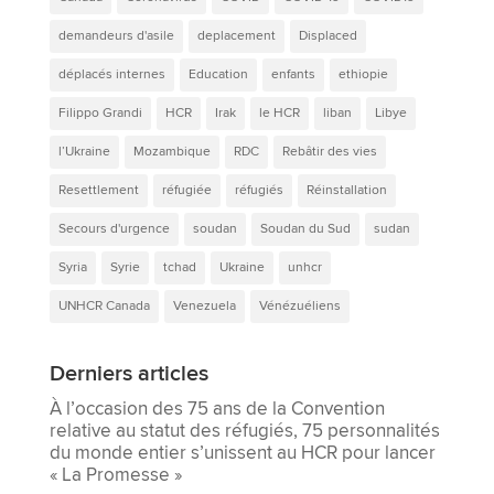
demandeurs d'asile
deplacement
Displaced
déplacés internes
Education
enfants
ethiopie
Filippo Grandi
HCR
Irak
le HCR
liban
Libye
l’Ukraine
Mozambique
RDC
Rebâtir des vies
Resettlement
réfugiée
réfugiés
Réinstallation
Secours d'urgence
soudan
Soudan du Sud
sudan
Syria
Syrie
tchad
Ukraine
unhcr
UNHCR Canada
Venezuela
Vénézuéliens
Derniers articles
À l’occasion des 75 ans de la Convention
relative au statut des réfugiés, 75 personnalités
du monde entier s’unissent au HCR pour lancer
« La Promesse »