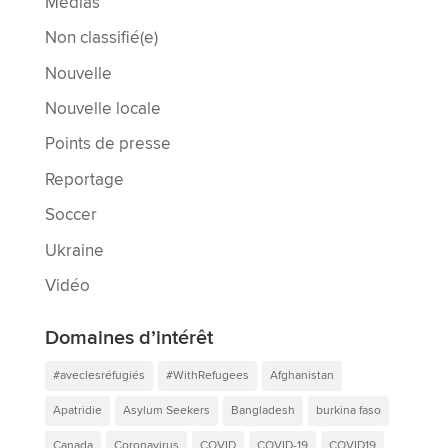
Médias
Non classifié(e)
Nouvelle
Nouvelle locale
Points de presse
Reportage
Soccer
Ukraine
Vidéo
Domaines d’intérêt
#aveclesréfugiés
#WithRefugees
Afghanistan
Apatridie
Asylum Seekers
Bangladesh
burkina faso
Canada
Coronavirus
COVID
COVID-19
COVID19