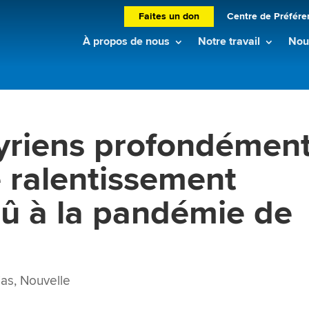
Faites un don
Centre de Préfére
À propos de nous
Notre travail
Nouv
syriens profondémen
e ralentissement
û à la pandémie de
ias
,
Nouvelle