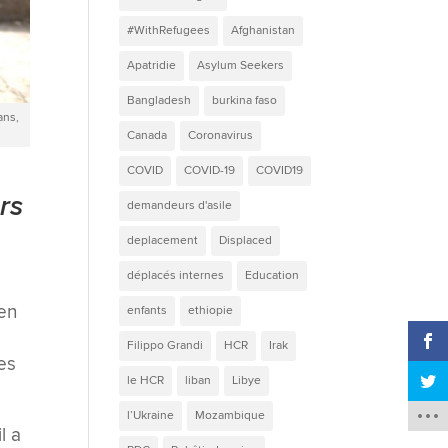
#WithRefugees
Afghanistan
Apatridie
Asylum Seekers
Bangladesh
burkina faso
ans,
Canada
Coronavirus
COVID
COVID-19
COVID19
rs
demandeurs d'asile
deplacement
Displaced
déplacés internes
Education
 en
enfants
ethiopie
Filippo Grandi
HCR
Irak
es
le HCR
liban
Libye
l’Ukraine
Mozambique
l a