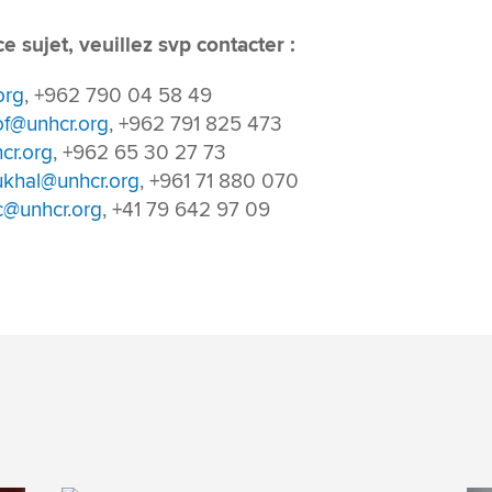
 sujet, veuillez svp contacter :
org
, +962 790 04 58 49
of@unhcr.org
, +962 791 825 473
cr.org
, +962 65 30 27 73
khal@unhcr.org
, +961 71 880 070
c@unhcr.org
, +41 79 642 97 09