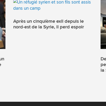
Après un cinquième exil depuis le
nord-est de la Syrie, il perd espoir
cun
De
e
pe
la