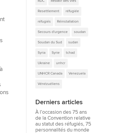
RDC
Rebâtir des vies
Resettlement
réfugiée
nt
réfugiés
Réinstallation
Secours d'urgence
soudan
es
Soudan du Sud
sudan
Syria
Syrie
tchad
Ukraine
unhcr
 à
UNHCR Canada
Venezuela
s
Vénézuéliens
ions
Derniers articles
À l’occasion des 75 ans
de la Convention relative
au statut des réfugiés, 75
personnalités du monde