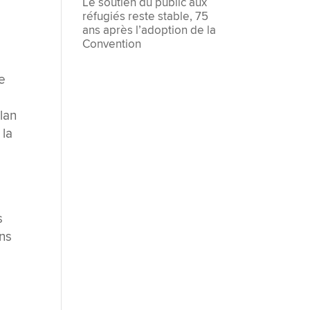
Le soutien du public aux
réfugiés reste stable, 75
ans après l’adoption de la
Convention
Le
lan
 la
s
ons