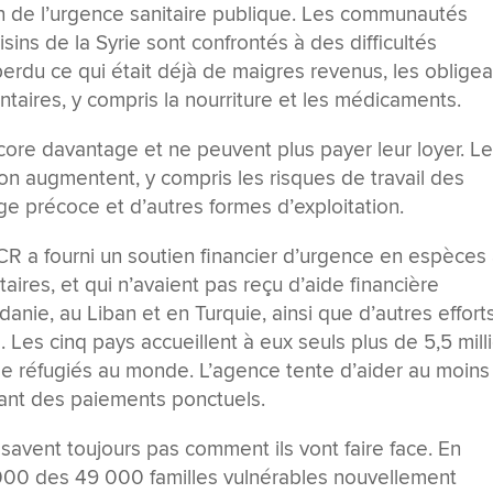
 de l’urgence sanitaire publique. Les communautés
sins de la Syrie sont confrontés à des difficultés
perdu ce qui était déjà de maigres revenus, les obligea
ntaires, y compris la nourriture et les médicaments.
ore davantage et ne peuvent plus payer leur loyer. L
on augmentent, y compris les risques de travail des
ge précoce et d’autres formes d’exploitation.
R a fourni un soutien financier d’urgence en espèces
res, et qui n’avaient pas reçu d’aide financière
danie, au Liban et en Turquie, ainsi que d’autres effort
 Les cinq pays accueillent à eux seuls plus de 5,5 mill
de réfugiés au monde. L’agence tente d’aider au moins
sant des paiements ponctuels.
avent toujours pas comment ils vont faire face. En
000 des 49 000 familles vulnérables nouvellement