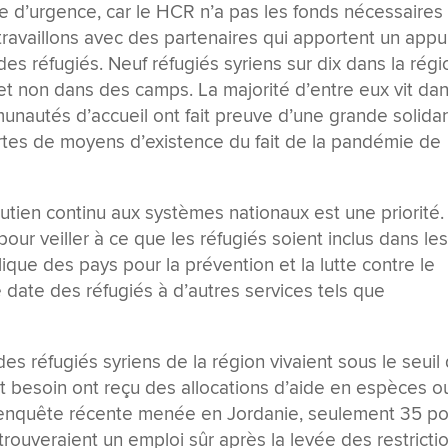
re d’urgence, car le HCR n’a pas les fonds nécessaires
availlons avec des partenaires qui apportent un appu
es réfugiés. Neuf réfugiés syriens sur dix dans la régi
 et non dans des camps. La majorité d’entre eux vit da
unautés d’accueil ont fait preuve d’une grande solidar
rtes de moyens d’existence du fait de la pandémie de
utien continu aux systèmes nationaux est une priorité.
our veiller à ce que les réfugiés soient inclus dans le
ique des pays pour la prévention et la lutte contre le
 date des réfugiés à d’autres services tels que
s réfugiés syriens de la région vivaient sous le seuil
 besoin ont reçu des allocations d’aide en espèces o
e enquête récente menée en Jordanie, seulement 35 po
etrouveraient un emploi sûr après la levée des restricti