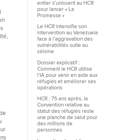
entier s’unissent au HCR
pour lancer « La
i
Promesse »
on
Le HCR intensifie son
ns
intervention au Venezuela
ité,
face à l’aggravation des
vulnérabilités suite au
séisme
Dossier explicatif :
Comment le HCR utilise
s
l’IA pour venir en aide aux
réfugiés et améliorer ses
opérations
HCR : 75 ans après, la
Convention relative au
statut des réfugiés reste
 de
une planche de salut pour
u
des millions de
ur
personnes
ons