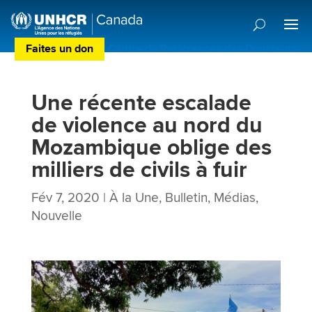
Faites un don
Centre de Préférences des Donateurs
Une récente escalade
de violence au nord du
Mozambique oblige des
milliers de civils à fuir
Fév 7, 2020
|
À la Une
,
Bulletin
,
Médias
,
Nouvelle