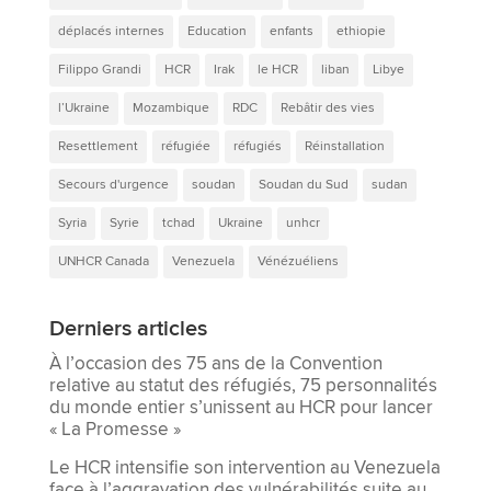
déplacés internes
Education
enfants
ethiopie
Filippo Grandi
HCR
Irak
le HCR
liban
Libye
l’Ukraine
Mozambique
RDC
Rebâtir des vies
Resettlement
réfugiée
réfugiés
Réinstallation
Secours d'urgence
soudan
Soudan du Sud
sudan
Syria
Syrie
tchad
Ukraine
unhcr
UNHCR Canada
Venezuela
Vénézuéliens
Derniers articles
À l’occasion des 75 ans de la Convention
relative au statut des réfugiés, 75 personnalités
du monde entier s’unissent au HCR pour lancer
« La Promesse »
Le HCR intensifie son intervention au Venezuela
face à l’aggravation des vulnérabilités suite au