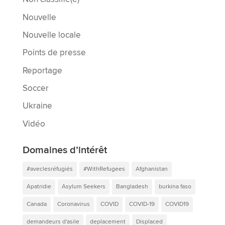
Nouvelle
Nouvelle locale
Points de presse
Reportage
Soccer
Ukraine
Vidéo
Domaines d’intérêt
#aveclesréfugiés
#WithRefugees
Afghanistan
Apatridie
Asylum Seekers
Bangladesh
burkina faso
Canada
Coronavirus
COVID
COVID-19
COVID19
demandeurs d'asile
deplacement
Displaced