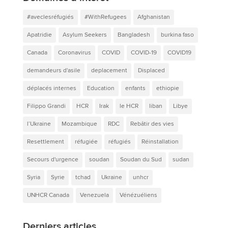
#aveclesréfugiés
#WithRefugees
Afghanistan
Apatridie
Asylum Seekers
Bangladesh
burkina faso
Canada
Coronavirus
COVID
COVID-19
COVID19
demandeurs d'asile
deplacement
Displaced
déplacés internes
Education
enfants
ethiopie
Filippo Grandi
HCR
Irak
le HCR
liban
Libye
l’Ukraine
Mozambique
RDC
Rebâtir des vies
Resettlement
réfugiée
réfugiés
Réinstallation
Secours d'urgence
soudan
Soudan du Sud
sudan
Syria
Syrie
tchad
Ukraine
unhcr
UNHCR Canada
Venezuela
Vénézuéliens
Derniers articles