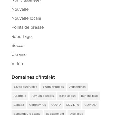
Non classifié(e)
Nouvelle
Nouvelle locale
Points de presse
Reportage
Soccer
Ukraine
Vidéo
Domaines d’intérêt
#aveclesréfugiés
#WithRefugees
Afghanistan
Apatridie
Asylum Seekers
Bangladesh
burkina faso
Canada
Coronavirus
COVID
COVID-19
COVID19
demandeurs d'asile
deplacement
Displaced