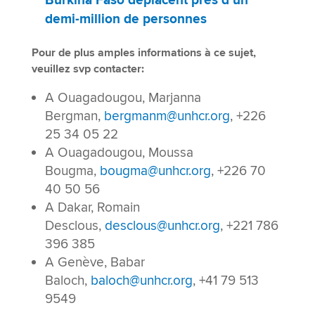
Burkina Faso déplacent près d’un
demi-million de personnes
Pour de plus amples informations à ce sujet,
veuillez svp contacter:
A Ouagadougou, Marjanna
Bergman,
bergmanm@unhcr.org
, +226
25 34 05 22
A Ouagadougou, Moussa
Bougma,
bougma@unhcr.org
, +226 70
40 50 56
A Dakar, Romain
Desclous,
desclous@unhcr.org
, +221 786
396 385
A Genève, Babar
Baloch,
baloch@unhcr.org
, +41 79 513
9549