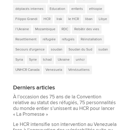
déplacés internes
Education
enfants
ethiopie
Filippo Grandi
HCR
Irak
le HCR
liban
Libye
l’Ukraine
Mozambique
RDC
Rebâtir des vies
Resettlement
réfugiée
réfugiés
Réinstallation
Secours d'urgence
soudan
Soudan du Sud
sudan
Syria
Syrie
tchad
Ukraine
unhcr
UNHCR Canada
Venezuela
Vénézuéliens
Derniers articles
À l’occasion des 75 ans de la Convention
relative au statut des réfugiés, 75 personnalités
du monde entier s’unissent au HCR pour lancer
« La Promesse »
Le HCR intensifie son intervention au Venezuela