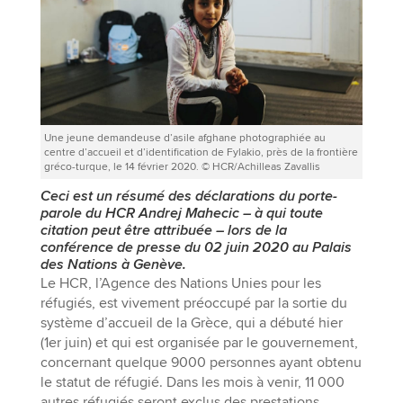
Une jeune demandeuse d’asile afghane photographiée au
centre d’accueil et d’identification de Fylakio, près de la frontière
gréco-turque, le 14 février 2020. © HCR/Achilleas Zavallis
Ceci est un résumé des déclarations du porte-
parole du HCR Andrej Mahecic – à qui toute
citation peut être attribuée – lors de la
conférence de presse du 02 juin 2020 au Palais
des Nations à Genève.
Le HCR, l’Agence des Nations Unies pour les
réfugiés, est vivement préoccupé par la sortie du
système d’accueil de la Grèce, qui a débuté hier
(1er juin) et qui est organisée par le gouvernement,
concernant quelque 9000 personnes ayant obtenu
le statut de réfugié. Dans les mois à venir, 11 000
autres réfugiés seront exclus des prestations