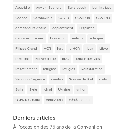
Apatridie
Asylum Seekers
Bangladesh
burkina faso
Canada
Coronavirus
COVID
COVID-19
COVID19
demandeurs d'asile
deplacement
Displaced
déplacés internes
Education
enfants
ethiopie
Filippo Grandi
HCR
Irak
le HCR
liban
Libye
l’Ukraine
Mozambique
RDC
Rebâtir des vies
Resettlement
réfugiée
réfugiés
Réinstallation
Secours d'urgence
soudan
Soudan du Sud
sudan
Syria
Syrie
tchad
Ukraine
unhcr
UNHCR Canada
Venezuela
Vénézuéliens
Derniers articles
À l’occasion des 75 ans de la Convention