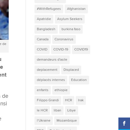
#WithRefugees
Afghanistan
Apatridie
Asylum Seekers
Bangladesh
burkina faso
Canada
Coronavirus
ve de
COVID
COVID-19
COVID19
u
demandeurs d'asile
ue
deplacement
Displaced
ent
déplacés internes
Education
enfants
ethiopie
s de
Filippo Grandi
HCR
Irak
nsi
le HCR
liban
Libye
e
l’Ukraine
Mozambique