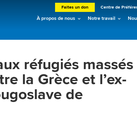
Faites un don
Centre de Préfére
À propos de nous
Notre travail
Nouv
ux réfugiés massés
tre la Grèce et l’ex-
ougoslave de