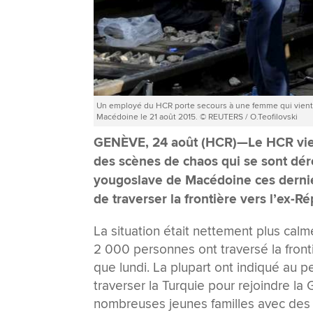
Un employé du HCR porte secours à une femme qui vient d
Macédoine le 21 août 2015. © REUTERS / O.Teofilovski
GENÈVE, 24 août (HCR)—Le HCR vient
des scènes de chaos qui se sont déro
yougoslave de Macédoine ces dernier
de traverser la frontière vers l’ex
La situation était nettement plus cal
2 000 personnes ont traversé la front
que lundi. La plupart ont indiqué au p
traverser la Turquie pour rejoindre l
nombreuses jeunes familles avec des 