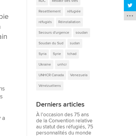
RDC
Rebâtir des vies
Resettlement
réfugiée
bie
réfugiés
Réinstallation
a
Secours d'urgence
soudan
ain
Soudan du Sud
sudan
Syria
Syrie
tchad
Ukraine
unhcr
UNHCR Canada
Venezuela
Vénézuéliens
ns
es
Derniers articles
À l’occasion des 75 ans
y a
de la Convention relative
au statut des réfugiés, 75
personnalités du monde