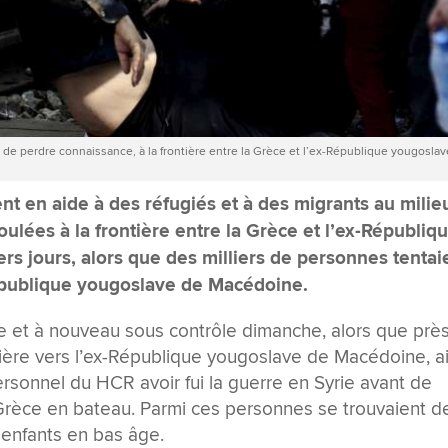
e perdre connaissance, à la frontière entre la Grèce et l’ex-République yougosla
 en aide à des réfugiés et à des migrants au milie
ulées à la frontière entre la Grèce et l’ex-Républiq
s jours, alors que des milliers de personnes tentai
-République yougoslave de Macédoine.
me et à nouveau sous contrôle dimanche, alors que prè
ière vers l’ex-République yougoslave de Macédoine, ai
ersonnel du HCR avoir fui la guerre en Syrie avant de
a Grèce en bateau. Parmi ces personnes se trouvaient d
enfants en bas âge.