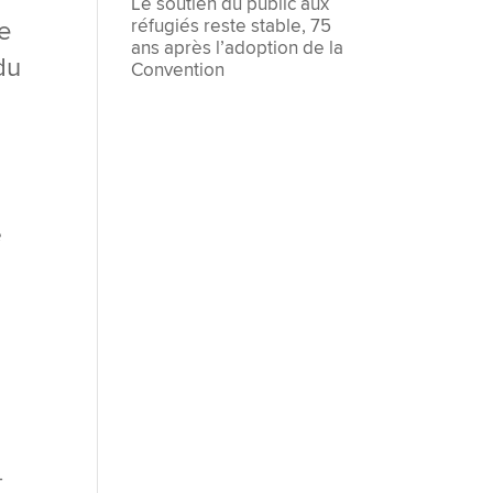
Le soutien du public aux
réfugiés reste stable, 75
de
ans après l’adoption de la
du
Convention
e
-