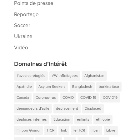
Points de presse
Reportage
Soccer
Ukraine
Vidéo
Domaines d’intérêt
#aveclesréfugiés
#WithRefugees
Afghanistan
Apatridie
Asylum Seekers
Bangladesh
burkina faso
Canada
Coronavirus
COVID
COVID-19
COVID19
demandeurs d'asile
deplacement
Displaced
déplacés internes
Education
enfants
ethiopie
Filippo Grandi
HCR
Irak
le HCR
liban
Libye