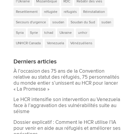
l’Ukraine
Mozambique
RDC
Rebâtir des vies
Resettlement
réfugiée
réfugiés
Réinstallation
Secours d'urgence
soudan
Soudan du Sud
sudan
Syria
Syrie
tchad
Ukraine
unhcr
UNHCR Canada
Venezuela
Vénézuéliens
Derniers articles
À l’occasion des 75 ans de la Convention
relative au statut des réfugiés, 75 personnalités
du monde entier s’unissent au HCR pour lancer
« La Promesse »
Le HCR intensifie son intervention au Venezuela
face à l’aggravation des vulnérabilités suite au
séisme
Dossier explicatif : Comment le HCR utilise l’IA
pour venir en aide aux réfugiés et améliorer ses