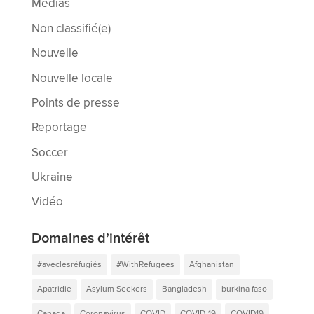
Médias
Non classifié(e)
Nouvelle
Nouvelle locale
Points de presse
Reportage
Soccer
Ukraine
Vidéo
Domaines d’intérêt
#aveclesréfugiés
#WithRefugees
Afghanistan
Apatridie
Asylum Seekers
Bangladesh
burkina faso
Canada
Coronavirus
COVID
COVID-19
COVID19