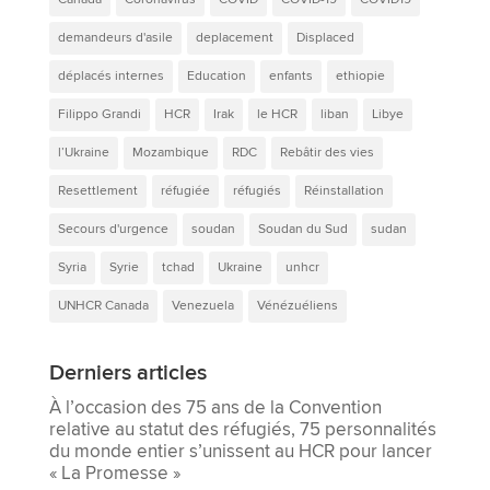
demandeurs d'asile
deplacement
Displaced
déplacés internes
Education
enfants
ethiopie
Filippo Grandi
HCR
Irak
le HCR
liban
Libye
l’Ukraine
Mozambique
RDC
Rebâtir des vies
Resettlement
réfugiée
réfugiés
Réinstallation
Secours d'urgence
soudan
Soudan du Sud
sudan
Syria
Syrie
tchad
Ukraine
unhcr
UNHCR Canada
Venezuela
Vénézuéliens
Derniers articles
À l’occasion des 75 ans de la Convention
relative au statut des réfugiés, 75 personnalités
du monde entier s’unissent au HCR pour lancer
« La Promesse »