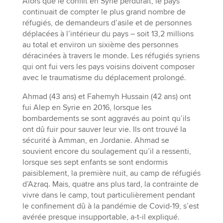
Alors que le conflit en Syrie perdurait, le pays
continuait de compter le plus grand nombre de
réfugiés, de demandeurs d’asile et de personnes
déplacées à l’intérieur du pays – soit 13,2 millions
au total et environ un sixième des personnes
déracinées à travers le monde. Les réfugiés syriens
qui ont fui vers les pays voisins doivent composer
avec le traumatisme du déplacement prolongé.
Ahmad (43 ans) et Fahemyh Hussain (42 ans) ont
fui Alep en Syrie en 2016, lorsque les
bombardements se sont aggravés au point qu’ils
ont dû fuir pour sauver leur vie. Ils ont trouvé la
sécurité à Amman, en Jordanie. Ahmad se
souvient encore du soulagement qu’il a ressenti,
lorsque ses sept enfants se sont endormis
paisiblement, la première nuit, au camp de réfugiés
d’Azraq. Mais, quatre ans plus tard, la contrainte de
vivre dans le camp, tout particulièrement pendant
le confinement dû à la pandémie de Covid-19, s’est
avérée presque insupportable, a-t-il expliqué.