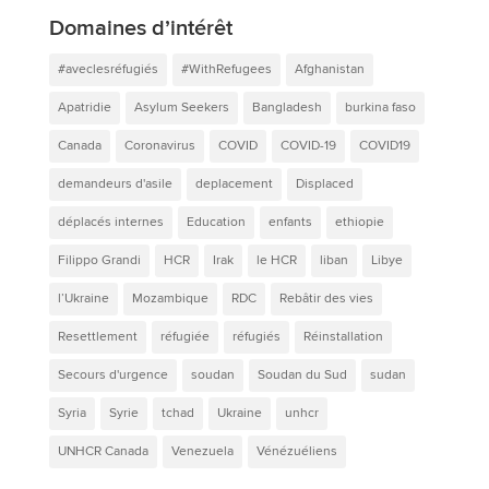
Domaines d’intérêt
#aveclesréfugiés
#WithRefugees
Afghanistan
Apatridie
Asylum Seekers
Bangladesh
burkina faso
Canada
Coronavirus
COVID
COVID-19
COVID19
demandeurs d'asile
deplacement
Displaced
déplacés internes
Education
enfants
ethiopie
Filippo Grandi
HCR
Irak
le HCR
liban
Libye
l’Ukraine
Mozambique
RDC
Rebâtir des vies
Resettlement
réfugiée
réfugiés
Réinstallation
Secours d'urgence
soudan
Soudan du Sud
sudan
Syria
Syrie
tchad
Ukraine
unhcr
UNHCR Canada
Venezuela
Vénézuéliens