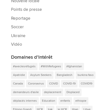
Nouvelle locale
Points de presse
Reportage
Soccer
Ukraine
Vidéo
Domaines d’intérêt
#aveclesréfugiés
#WithRefugees
Afghanistan
Apatridie
Asylum Seekers
Bangladesh
burkina faso
Canada
Coronavirus
COVID
COVID-19
COVID19
demandeurs d'asile
deplacement
Displaced
déplacés internes
Education
enfants
ethiopie
Filippo Grandi
HCR
Irak
le HCR
liban
Libye