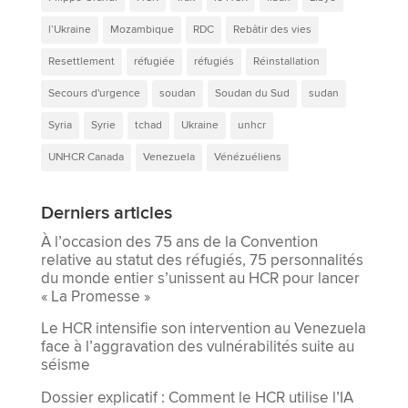
l’Ukraine
Mozambique
RDC
Rebâtir des vies
Resettlement
réfugiée
réfugiés
Réinstallation
Secours d'urgence
soudan
Soudan du Sud
sudan
Syria
Syrie
tchad
Ukraine
unhcr
UNHCR Canada
Venezuela
Vénézuéliens
Derniers articles
À l’occasion des 75 ans de la Convention
relative au statut des réfugiés, 75 personnalités
du monde entier s’unissent au HCR pour lancer
« La Promesse »
Le HCR intensifie son intervention au Venezuela
face à l’aggravation des vulnérabilités suite au
séisme
Dossier explicatif : Comment le HCR utilise l’IA