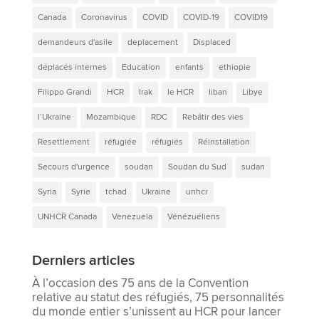
Canada
Coronavirus
COVID
COVID-19
COVID19
demandeurs d'asile
deplacement
Displaced
déplacés internes
Education
enfants
ethiopie
Filippo Grandi
HCR
Irak
le HCR
liban
Libye
l’Ukraine
Mozambique
RDC
Rebâtir des vies
Resettlement
réfugiée
réfugiés
Réinstallation
Secours d'urgence
soudan
Soudan du Sud
sudan
Syria
Syrie
tchad
Ukraine
unhcr
UNHCR Canada
Venezuela
Vénézuéliens
Derniers articles
À l’occasion des 75 ans de la Convention
relative au statut des réfugiés, 75 personnalités
du monde entier s’unissent au HCR pour lancer