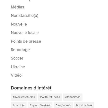
Médias
Non classifié(e)
Nouvelle
Nouvelle locale
Points de presse
Reportage
Soccer
Ukraine
Vidéo
Domaines d’intérêt
#aveclesréfugiés
#WithRefugees
Afghanistan
Apatridie
Asylum Seekers
Bangladesh
burkina faso