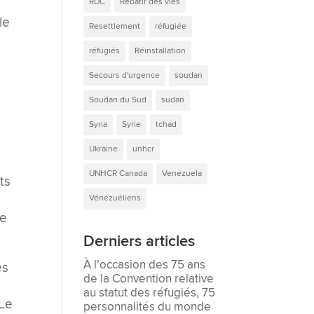
RDC
Rebâtir des vies
le
Resettlement
réfugiée
réfugiés
Réinstallation
Secours d'urgence
soudan
Soudan du Sud
sudan
Syria
Syrie
tchad
Ukraine
unhcr
UNHCR Canada
Venezuela
ts
Vénézuéliens
te
Derniers articles
À l’occasion des 75 ans
es
de la Convention relative
au statut des réfugiés, 75
 Le
personnalités du monde