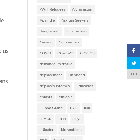
#WithRefugees
Afghanistan
de
Apatridie
Asylum Seekers
Bangladesh
burkina faso
Canada
Coronavirus
plus
COVID
COVID-19
COVID19
demandeurs d'asile
deplacement
Displaced
dans
déplacés internes
Education
enfants
ethiopie
Filippo Grandi
HCR
Irak
le HCR
liban
Libye
l’Ukraine
Mozambique