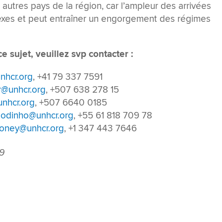
autres pays de la région, car l’ampleur des arrivées
xes et peut entraîner un engorgement des régimes
 sujet, veuillez svp contacter :
nhcr.org
, +41 79 337 7591
r@unhcr.org
, +507 638 278 15
nhcr.org
, +507 6640 0185
odinho@unhcr.org
, +55 61 818 709 78
oney@unhcr.org
, +1 347 443 7646
19